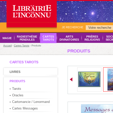
JE RECHERCHE
RADIESTHÉSIE
CARTES
ARTS
PRIÈRES
SOCI
MAGIE
PENDULES
TAROTS
DIVINATOIRES
RELIGIONS
SECR
Accueil
-
Cartes Tarots
- Produits
PRODUITS
CARTES TAROTS
LIVRES
PRODUITS
Tarots
Oracles
Cartomancie / Lenormand
Cartes Messages