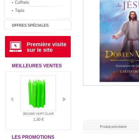
Coffrets
Tapis
OFFRES SPÉCIALES
Première visite
sur le site
MEILLEURES VENTES
ANTIA
BOUGIE VERT CLAIR
BOUGIE ROUGE
BOUGIE BLAN
1,30 €
1,30 €
1,30 €
Produit précédent
LES PROMOTIONS