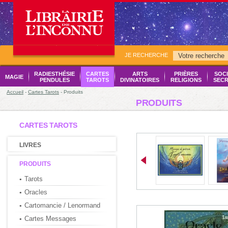
JE RECHERCHE
RADIESTHÉSIE
CARTES
ARTS
PRIÈRES
SOCI
MAGIE
PENDULES
TAROTS
DIVINATOIRES
RELIGIONS
SECR
Accueil
-
Cartes Tarots
- Produits
PRODUITS
CARTES TAROTS
LIVRES
PRODUITS
Tarots
Oracles
Cartomancie / Lenormand
Cartes Messages