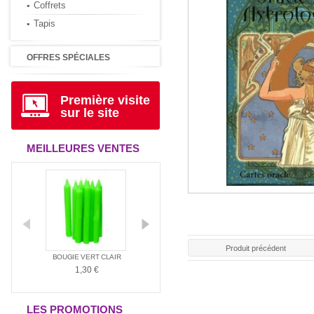
Coffrets
Tapis
OFFRES SPÉCIALES
Première visite
sur le site
MEILLEURES VENTES
Produit précédent
ANTIA
BOUGIE VERT CLAIR
BOUGIE ROUGE
BOUGIE BLAN
1,30 €
1,30 €
1,30 €
LES PROMOTIONS