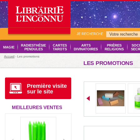
JE RECHERCHE
RADIESTHÉSIE
CARTES
ARTS
PRIÈRES
SOCI
MAGIE
PENDULES
TAROTS
DIVINATOIRES
RELIGIONS
SECR
Accueil
- Les promotions
LES PROMOTIONS
Première visite
sur le site
MEILLEURES VENTES