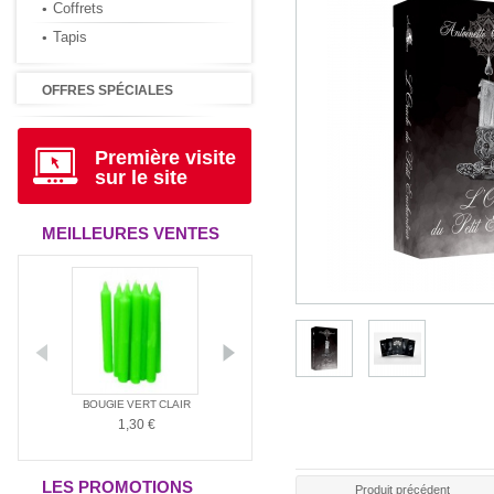
Coffrets
Tapis
OFFRES SPÉCIALES
Première visite
sur le site
MEILLEURES VENTES
ANTIA
BOUGIE VERT CLAIR
BOUGIE ROUGE
BOUGIE BLAN
1,30 €
1,30 €
1,30 €
LES PROMOTIONS
Produit précédent