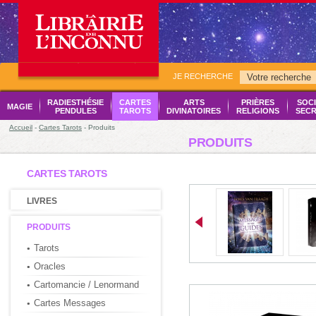
JE RECHERCHE
RADIESTHÉSIE
CARTES
ARTS
PRIÈRES
SOCI
MAGIE
PENDULES
TAROTS
DIVINATOIRES
RELIGIONS
SECR
Accueil
-
Cartes Tarots
- Produits
PRODUITS
CARTES TAROTS
LIVRES
PRODUITS
Tarots
Oracles
Cartomancie / Lenormand
Cartes Messages