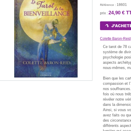
18601
Référence :
24,90 € T
prix :
Colette Baron-Reid
Ce tarot de 78 c
système de divina
psychologie posi
aspects archétyp
nous-mêmes, mai
Bien que les cart
compassion et l’
nos souffrances.
fois où nous tr
révéler notre vér
dans la dimensi
LE ROULE
E ROUGE
BOUGIE BLANCHE
BOUGIE NOIRE
Ainsi, si vous v
CHAR
30 €
1,30 €
1,30 €
avez faits ou q
1,5
des circonstance
différents aspect
lumière qui acco