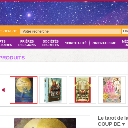
RECHERCHE
O
RTS
PRIÈRES
SOCIÉTÉS
MÉ
SPIRITUALITÉ
ORIENTALISME
ATOIRES
RELIGIONS
SECRÈTES
D
PRODUITS
Le tarot de l
COUP DE ♥