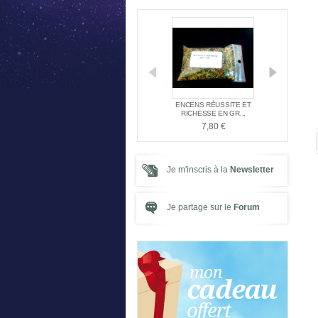
DE L'ATLANTE
OFFRE SPÉCIALE NAG
ENCENS RÉUSSITE ET
PACK SPÉ
ENT TA...
CHAMPA + PORTE ...
RICHESSE EN GR...
21,
,00 €
5,00 €
7,80 €
Je m'inscris à la
Newsletter
Je partage sur le
Forum