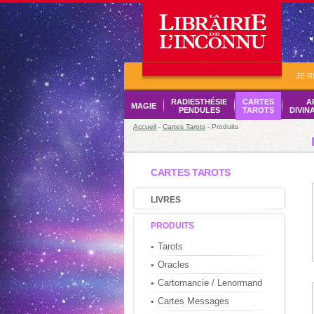
JE 
RADIESTHÉSIE
CARTES
A
MAGIE
PENDULES
TAROTS
DIVIN
Accueil
-
Cartes Tarots
- Produits
CARTES TAROTS
LIVRES
PRODUITS
Tarots
Oracles
Cartomancie / Lenormand
Cartes Messages