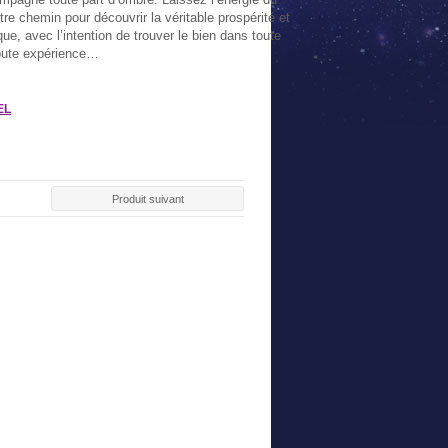
otre chemin pour découvrir la véritable prospérité et
ue, avec l’intention de trouver le bien dans toute
oute expérience…
EL
AL ARGENT
PACK SPÉCIAL
PACK SPÉCIAL PRIÈRES
PACK DÉCO
DÉSENVOUTEMENT
AUX DÉFUNTS
SPÉCIAL PU
0 €
19,90 €
21,00 €
22,0
Produit suivant