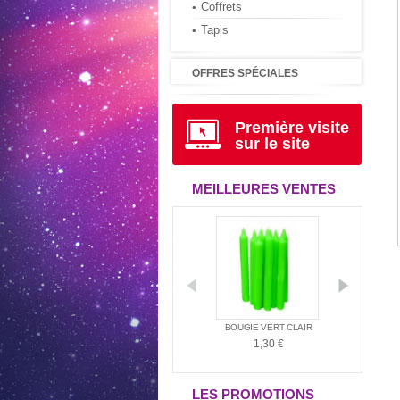
Coffrets
Tapis
OFFRES SPÉCIALES
Première visite
sur le site
MEILLEURES VENTES
D'AMBIANCE
LE LIVRE D'URANTIA
BOUGIE VERT CLAIR
BOUGI
MÉRINDIE...
34,95 €
1,30 €
1,
,00 €
LES PROMOTIONS