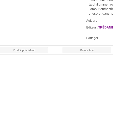
tarot illuminer v
l’amour authentiq
chose et dans t
Auteur :
Editeur :
TRÉDANI
ENCENS SPÉCIAL
PACK SPÉCIAL
PACK SPÉCI
CIAL AMOUR
Partager |
SANTÉ
"RÉUSSITE AUX
21,0
00 €
EXAMENS"
7,80 €
21,00 €
Produit précédent
Retour liste