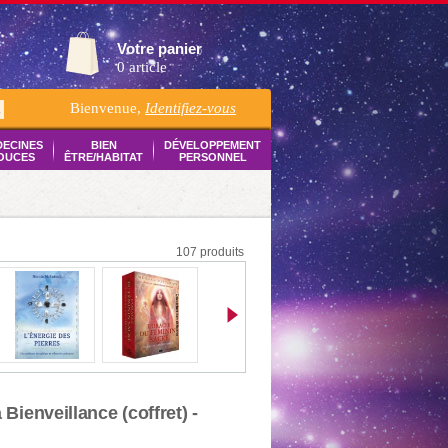
Votre panier
0 article
Bienvenue,
Identifiez-vous
K
DECINES
BIEN
DÉVELOPPEMENT
OUCES
ÊTRE/HABITAT
PERSONNEL
107 produits
a Bienveillance (coffret) -