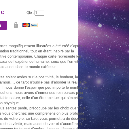
TC
Qté :
artes magnifiquement illustrées a été créé d’après le
tion traditionnel, tout en étant inspiré par la
tive contemporaine. Chaque carte représente les
aux de l’expérience humaine, ceux que l’on vit en
s aussi dans le monde extérieur.
es soient axées sur la positivité, le bonheur, la
amour…, ce tarot n’oublie pas d’aborder la réalité de
 Il nous donne l’espoir que peu importe le nombre de
ébuchons, nous avons d’immenses ressources pour
itable nature, celle d’un être spirituel qui s’exprime
on physique.
AU DE 10
BOUGIE OR
NEUVAINE NOIRE
NEUVAINE
ous sentez perdu, préoccupé par les choix que vous
BONS
2,60 €
5,20 €
5,20
ue vous cherchez une compréhension plus profonde
0 €
s de votre vie, ce tarot vous permettra de découvrir
s de la vérité, mais aussi de voir et d’accroître la
mpagne toute part d’ombre. Laissez l’énergie du