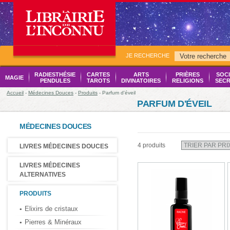
JE RECHERCHE
RADIESTHÉSIE
CARTES
ARTS
PRIÈRES
SOCI
MAGIE
PENDULES
TAROTS
DIVINATOIRES
RELIGIONS
SECR
Accueil
-
Médecines Douces
-
Produits
- Parfum d'éveil
PARFUM D'ÉVEIL
MÉDECINES DOUCES
4 produits
LIVRES MÉDECINES DOUCES
LIVRES MÉDECINES
ALTERNATIVES
PRODUITS
Elixirs de cristaux
Pierres & Minéraux