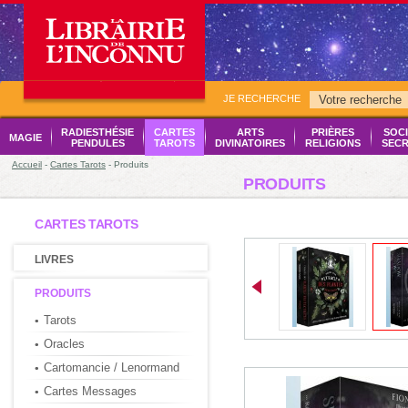
JE RECHERCHE
RADIESTHÉSIE
CARTES
ARTS
PRIÈRES
SOCI
MAGIE
PENDULES
TAROTS
DIVINATOIRES
RELIGIONS
SECR
Accueil
-
Cartes Tarots
- Produits
PRODUITS
CARTES TAROTS
LIVRES
PRODUITS
Tarots
Oracles
Cartomancie / Lenormand
Cartes Messages