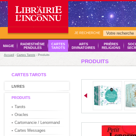
JE RECHERCHE
RADIESTHÉSIE
CARTES
ARTS
PRIÈRES
SOCI
MAGIE
PENDULES
TAROTS
DIVINATOIRES
RELIGIONS
SECR
Accueil
-
Cartes Tarots
- Produits
PRODUITS
CARTES TAROTS
LIVRES
PRODUITS
Tarots
Oracles
Cartomancie / Lenormand
Cartes Messages