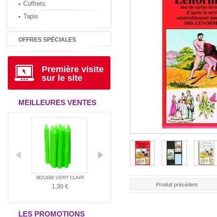
Coffrets
Tapis
OFFRES SPÉCIALES
Première visite
sur le site
MEILLEURES VENTES
ANTIA
BOUGIE VERT CLAIR
BOUGIE ROUGE
BOUGIE BLAN
Produit précédent
1,30 €
1,30 €
1,30 €
LES PROMOTIONS