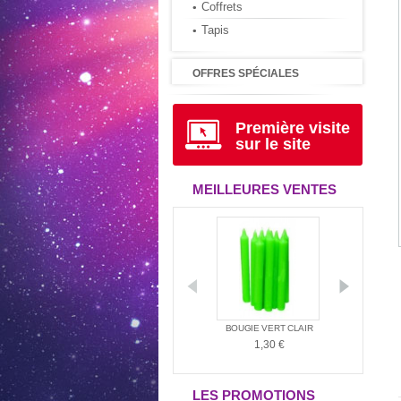
Coffrets
Tapis
OFFRES SPÉCIALES
Première visite
sur le site
MEILLEURES VENTES
D'AMBIANCE
LE LIVRE D'URANTIA
BOUGIE VERT CLAIR
BOUGI
MÉRINDIE...
34,95 €
1,30 €
1,
,00 €
LES PROMOTIONS