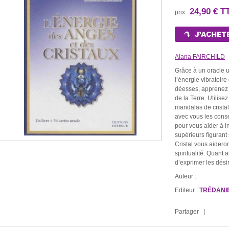
24,90 € T
prix :
Alana FAIRCHILD
Grâce à un oracle u
l’énergie vibratoir
déesses, apprenez à
de la Terre. Utilisez
mandalas de cristal
avec vous les cons
pour vous aider à i
supérieurs figurant
Cristal vous aidero
spiritualité. Quant
d’exprimer les dés
Auteur :
LE ROULE
E ROUGE
BOUGIE BLANCHE
BOUGIE NOIRE
Editeur :
TRÉDANI
CHAR
30 €
1,30 €
1,30 €
1,5
Partager |