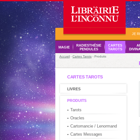
JE 
RADIESTHÉSIE
CARTES
A
MAGIE
PENDULES
TAROTS
DIVIN
Accueil
-
Cartes Tarots
- Produits
CARTES TAROTS
LIVRES
PRODUITS
Tarots
Oracles
Cartomancie / Lenormand
Cartes Messages