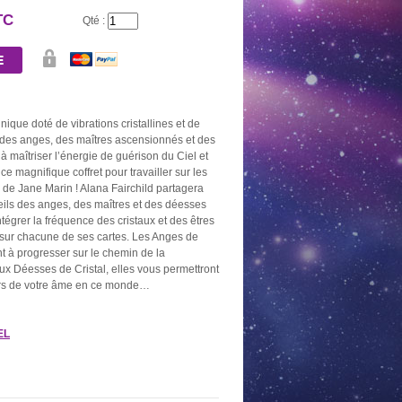
TC
Qté :
nique doté de vibrations cristallines et de
e des anges, des maîtres ascensionnés et des
 maîtriser l’énergie de guérison du Ciel et
 ce magnifique coffret pour travailler sur les
 de Jane Marin ! Alana Fairchild partagera
eils des anges, des maîtres et des déesses
ntégrer la fréquence des cristaux et des êtres
 sur chacune de ses cartes. Les Anges de
nt à progresser sur le chemin de la
 aux Déesses de Cristal, elles vous permettront
irs de votre âme en ce monde…
AU DE 10
BOUGIE OR
NEUVAINE NOIRE
NEUVAINE
EL
BONS
2,60 €
5,20 €
5,20
0 €