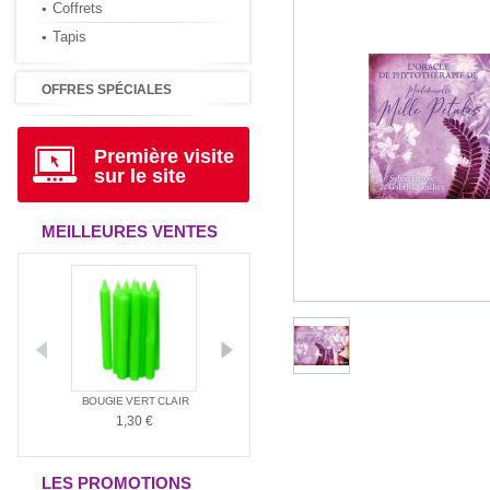
Coffrets
Tapis
OFFRES SPÉCIALES
Première visite
sur le site
MEILLEURES VENTES
ANTIA
BOUGIE VERT CLAIR
BOUGIE ROUGE
BOUGIE BLAN
1,30 €
1,30 €
1,30 €
LES PROMOTIONS