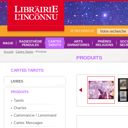
JE RECHERCHE
RADIESTHÉSIE
CARTES
ARTS
PRIÈRES
SOCI
MAGIE
PENDULES
TAROTS
DIVINATOIRES
RELIGIONS
SECR
Accueil
-
Cartes Tarots
- Produits
PRODUITS
CARTES TAROTS
LIVRES
PRODUITS
Tarots
Oracles
Cartomancie / Lenormand
Cartes Messages