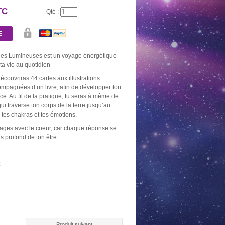
TC
Qté :
ies Lumineuses est un voyage énergétique
a vie au quotidien
découvriras 44 cartes aux illustrations
ompagnées d’un livre, afin de développer ton
e. Au fil de la pratique, tu seras à même de
qui traverse ton corps de la terre jusqu’au
 tes chakras et tes émotions.
ages avec le coeur, car chaque réponse se
lus profond de ton être…
E
AU DE 10
BOUGIE OR
NEUVAINE NOIRE
NEUVAINE
BONS
2,60 €
5,20 €
5,20
0 €
Produit suivant