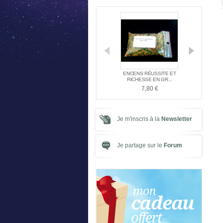
DE L'ATLANTE
OFFRE SPÉCIALE NAG
ENCENS RÉUSSITE ET
PACK SPÉ
ENT TA...
CHAMPA + PORTE ...
RICHESSE EN GR...
21,
,00 €
5,00 €
7,80 €
Je m'inscris à la
Newsletter
Je partage sur le
Forum