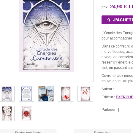
24,90 € T
prix :
L’Oracle des Énerg
pour accompagner t
Dans ce coffret, tu 
merveilleuses, acc
niveau de conscienc
ressentir l’énergie 
ciel, en passant par
Ouvre-toi aux mess
trouve en toi, au p
Auteur :
Editeur :
EXERGU
LE ROULE
E ROUGE
BOUGIE BLANCHE
BOUGIE NOIRE
Partager |
CHAR
30 €
1,30 €
1,30 €
1,5
Produit précédent
Retour liste