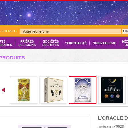
RECHERCHE
O
RTS
PRIÈRES
SOCIÉTÉS
MÉ
SPIRITUALITÉ
ORIENTALISME
ATOIRES
RELIGIONS
SECRÈTES
D
PRODUITS
L'ORACLE 
40028
Référence :