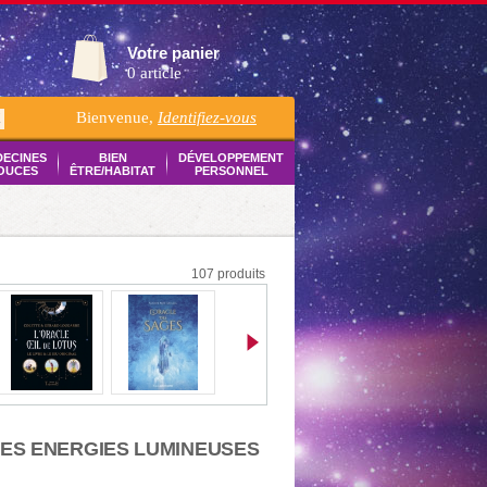
Votre panier
0 article
Bienvenue,
Identifiez-vous
K
DECINES
BIEN
DÉVELOPPEMENT
OUCES
ÊTRE/HABITAT
PERSONNEL
107 produits
DES ENERGIES LUMINEUSES