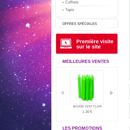
Coffrets
Tapis
OFFRES SPÉCIALES
Première visite
sur le site
MEILLEURES VENTES
D'AMBIANCE
LE LIVRE D'URANTIA
BOUGIE VERT CLAIR
BOUGI
MÉRINDIE...
34,95 €
1,30 €
1,
,00 €
LES PROMOTIONS