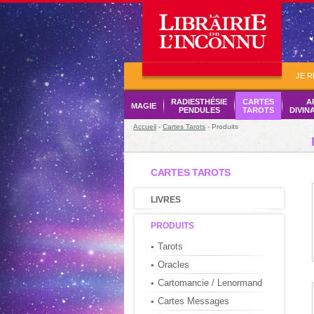
JE 
RADIESTHÉSIE
CARTES
A
MAGIE
PENDULES
TAROTS
DIVIN
Accueil
-
Cartes Tarots
- Produits
CARTES TAROTS
LIVRES
PRODUITS
Tarots
Oracles
Cartomancie / Lenormand
Cartes Messages