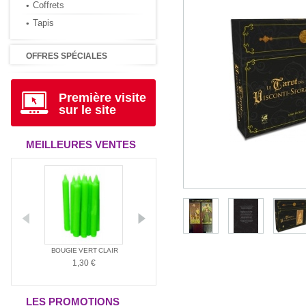
Coffrets
Tapis
OFFRES SPÉCIALES
Première visite
sur le site
MEILLEURES VENTES
ANTIA
BOUGIE VERT CLAIR
BOUGIE ROUGE
BOUGIE BLAN
1,30 €
1,30 €
1,30 €
LES PROMOTIONS