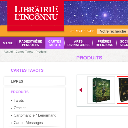
JE RECHERCHE
RADIESTHÉSIE
CARTES
ARTS
PRIÈRES
SOCI
MAGIE
PENDULES
TAROTS
DIVINATOIRES
RELIGIONS
SECR
Accueil
-
Cartes Tarots
- Produits
PRODUITS
CARTES TAROTS
LIVRES
PRODUITS
Tarots
Oracles
Cartomancie / Lenormand
Cartes Messages