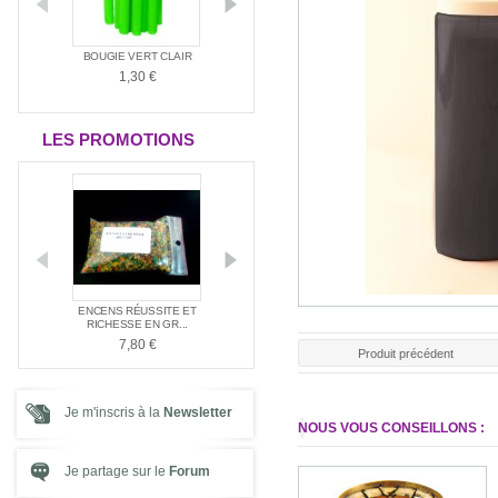
ANTIA
BOUGIE VERT CLAIR
BOUGIE ROUGE
BOUGIE BLAN
1,30 €
1,30 €
1,30 €
LES PROMOTIONS
E NAG
ENCENS RÉUSSITE ET
ENCENS SPÉC
PACK SPÉCIAL AMOUR
E ...
RICHESSE EN GR...
SANTÉ
21,00 €
7,80 €
7,80 €
Produit précédent
Je m'inscris à la
Newsletter
NOUS VOUS CONSEILLONS :
Je partage sur le
Forum