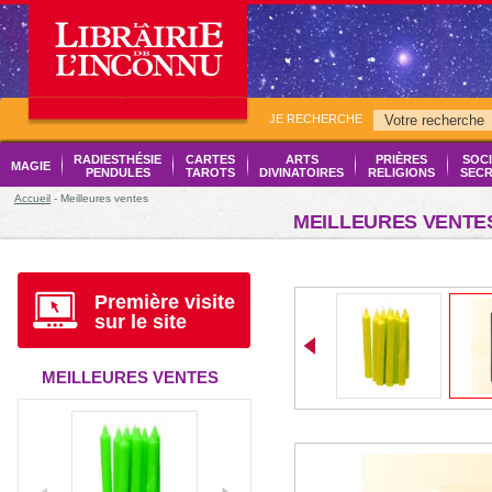
JE RECHERCHE
RADIESTHÉSIE
CARTES
ARTS
PRIÈRES
SOCI
MAGIE
PENDULES
TAROTS
DIVINATOIRES
RELIGIONS
SECR
Accueil
- Meilleures ventes
MEILLEURES VENTE
Première visite
sur le site
MEILLEURES VENTES