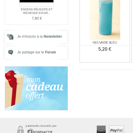
E NAG
ENCENS RÉUSSITE ET
ENCENS SPÉC
PACK SPÉCIAL AMOUR
E ...
RICHESSE EN GR...
SANTÉ
21,00 €
7,80 €
7,80 €
Je m'inscris à la
Newsletter
NEUVAINE BLEU
5,20 €
Je partage sur le
Forum