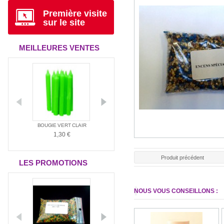
Première visite
sur le site
MEILLEURES VENTES
ANTIA
BOUGIE VERT CLAIR
BOUGIE ROUGE
BOUGIE BLAN
1,30 €
1,30 €
1,30 €
Produit précédent
LES PROMOTIONS
NOUS VOUS CONSEILLONS :