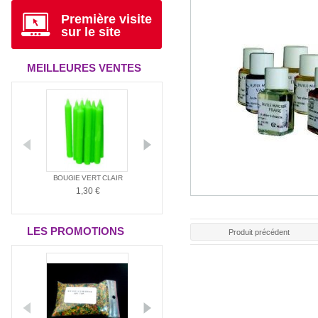
Première visite
sur le site
MEILLEURES VENTES
ANTIA
BOUGIE VERT CLAIR
BOUGIE ROUGE
BOUGIE BLAN
1,30 €
1,30 €
1,30 €
LES PROMOTIONS
Produit précédent