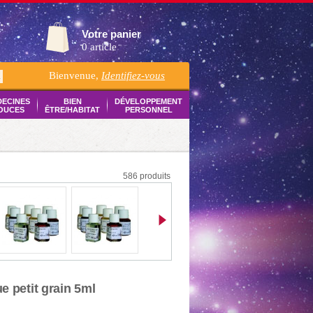
Votre panier
0 article
Bienvenue,
Identifiez-vous
K
DECINES
BIEN
DÉVELOPPEMENT
OUCES
ÊTRE/HABITAT
PERSONNEL
586 produits
e petit grain 5ml