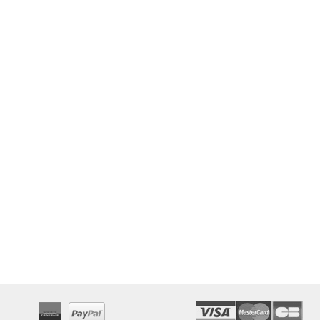
ENCENS SPÉCIAL
PACK SPÉCIAL
PACK SPÉCI
CIAL AMOUR
SANTÉ
"RÉUSSITE AUX
21,0
00 €
EXAMENS"
7,80 €
21,00 €