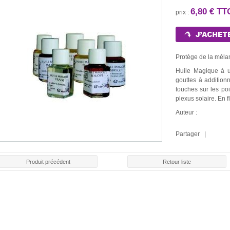
6,80 € T
prix :
Protège de la mélan
Huile Magique à ut
gouttes à addition
touches sur les po
plexus solaire. En 
Auteur :
LE ROULE
E ROUGE
BOUGIE BLANCHE
BOUGIE NOIRE
Partager |
CHAR
30 €
1,30 €
1,30 €
1,5
Produit précédent
Retour liste