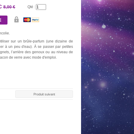
TC
8,00 €
Qté :
colie.
iliser sur un brûle-parfum (une dizaine de
ner à un peu d'eau). À se passer par petites
ignets, l’arrière des genoux ou au niveau de
flacon de verre avec mode d'emploi.
AU DE 10
BOUGIE OR
NEUVAINE NOIRE
NEUVAINE
BONS
2,60 €
5,20 €
5,20
0 €
Produit suivant