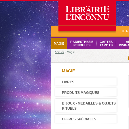
JE 
RADIESTHÉSIE
CARTES
A
MAGIE
PENDULES
TAROTS
DIVIN
Accueil
- Magie
MAGIE
LIVRES
PRODUITS MAGIQUES
BIJOUX - MEDAILLES & OBJETS
RITUELS
OFFRES SPÉCIALES