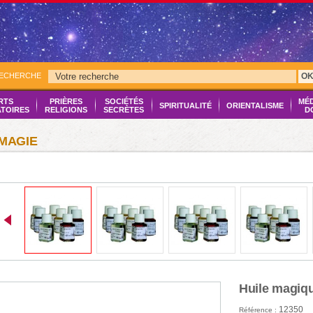
RECHERCHE
O
RTS
PRIÈRES
SOCIÉTÉS
MÉ
SPIRITUALITÉ
ORIENTALISME
ATOIRES
RELIGIONS
SECRÈTES
D
MAGIE
Huile magiqu
12350
Référence :