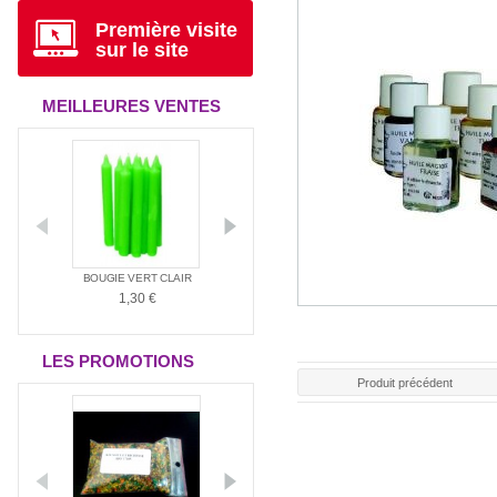
Première visite
sur le site
MEILLEURES VENTES
ANTIA
BOUGIE VERT CLAIR
BOUGIE ROUGE
BOUGIE BLAN
1,30 €
1,30 €
1,30 €
LES PROMOTIONS
Produit précédent