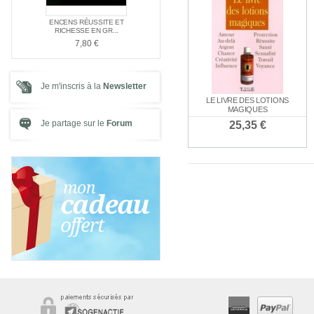
E NAG
ENCENS RÉUSSITE ET
ENCENS SPÉC
PACK SPÉCIAL AMOUR
E ...
RICHESSE EN GR...
SANTÉ
21,00 €
7,80 €
7,80 €
Je m'inscris à la
Newsletter
LE LIVRE DES LOTIONS
MAGIQUES
Je partage sur le
Forum
25,35 €