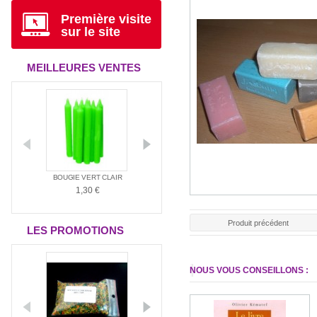
Première visite
sur le site
MEILLEURES VENTES
ANTIA
BOUGIE VERT CLAIR
BOUGIE ROUGE
BOUGIE BLAN
1,30 €
1,30 €
1,30 €
Produit précédent
LES PROMOTIONS
NOUS VOUS CONSEILLONS :