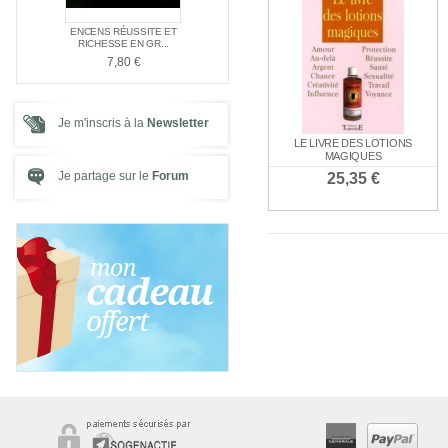
E NAG
ENCENS RÉUSSITE ET
ENCENS SPÉC
PACK SPÉCIAL AMOUR
E ...
RICHESSE EN GR...
SANTÉ
21,00 €
7,80 €
7,80 €
Je m'inscris à la
Newsletter
LE LIVRE DES LOTIONS
MAGIQUES
Je partage sur le
Forum
25,35 €