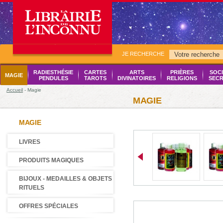
JE RECHERCHE
RADIESTHÉSIE
CARTES
ARTS
PRIÈRES
SOCI
MAGIE
PENDULES
TAROTS
DIVINATOIRES
RELIGIONS
SECR
Accueil
- Magie
MAGIE
MAGIE
LIVRES
PRODUITS MAGIQUES
BIJOUX - MEDAILLES & OBJETS
RITUELS
OFFRES SPÉCIALES