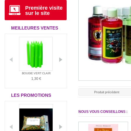
Première visite
sur le site
MEILLEURES VENTES
ANTIA
BOUGIE VERT CLAIR
BOUGIE ROUGE
BOUGIE BLAN
1,30 €
1,30 €
1,30 €
Produit précédent
LES PROMOTIONS
NOUS VOUS CONSEILLONS :