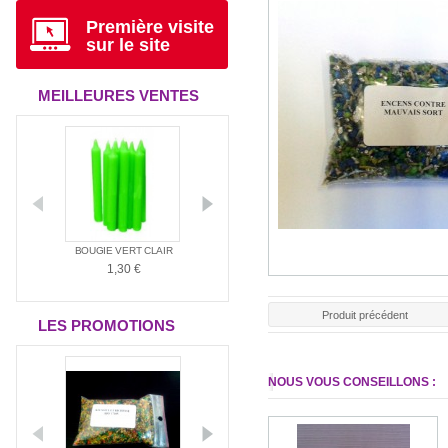
Première visite
sur le site
MEILLEURES VENTES
ANTIA
BOUGIE VERT CLAIR
BOUGIE ROUGE
BOUGIE BLAN
1,30 €
1,30 €
1,30 €
Produit précédent
LES PROMOTIONS
NOUS VOUS CONSEILLONS :