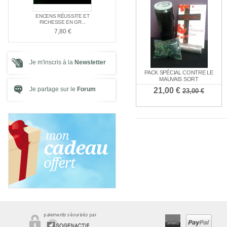
E NAG
ENCENS RÉUSSITE ET
ENCENS SPÉC
PACK SPÉCIAL AMOUR
E ...
RICHESSE EN GR...
SANTÉ
21,00 €
7,80 €
7,80 €
Je m'inscris à la
Newsletter
PACK SPÉCIAL CONTRE LE
MAUVAIS SORT
Je partage sur le
Forum
21,00 €
23,00 €