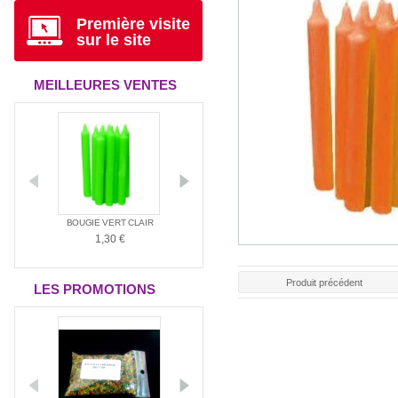
Première visite
sur le site
MEILLEURES VENTES
ANTIA
BOUGIE VERT CLAIR
BOUGIE ROUGE
BOUGIE BLAN
1,30 €
1,30 €
1,30 €
Produit précédent
LES PROMOTIONS