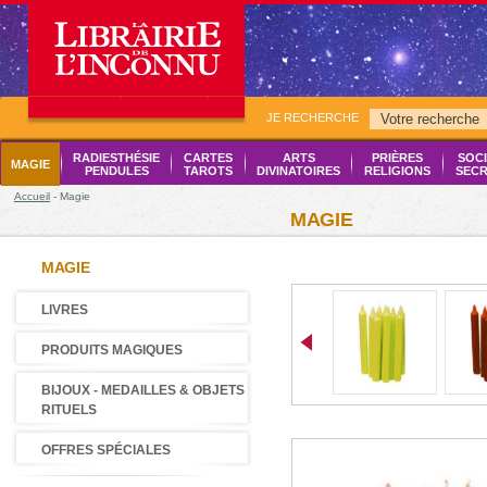
JE RECHERCHE
RADIESTHÉSIE
CARTES
ARTS
PRIÈRES
SOCI
MAGIE
PENDULES
TAROTS
DIVINATOIRES
RELIGIONS
SECR
Accueil
- Magie
MAGIE
MAGIE
LIVRES
PRODUITS MAGIQUES
BIJOUX - MEDAILLES & OBJETS
RITUELS
OFFRES SPÉCIALES