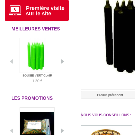
Première visite
sur le site
MEILLEURES VENTES
ANTIA
BOUGIE VERT CLAIR
BOUGIE ROUGE
BOUGIE BLAN
1,30 €
1,30 €
1,30 €
Produit précédent
LES PROMOTIONS
NOUS VOUS CONSEILLONS :