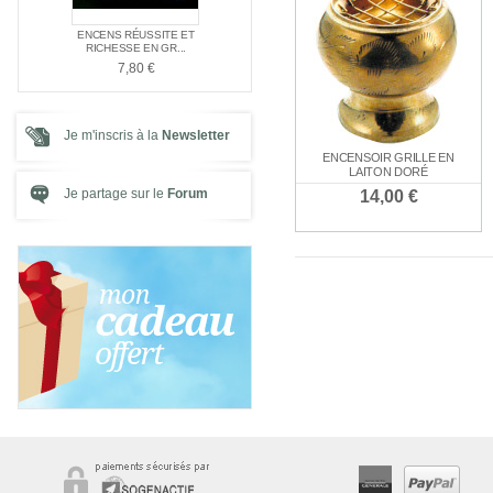
E NAG
ENCENS RÉUSSITE ET
ENCENS SPÉC
PACK SPÉCIAL AMOUR
E ...
RICHESSE EN GR...
SANTÉ
21,00 €
7,80 €
7,80 €
Je m'inscris à la
Newsletter
ENCENSOIR GRILLE EN
LAITON DORÉ
Je partage sur le
Forum
14,00 €