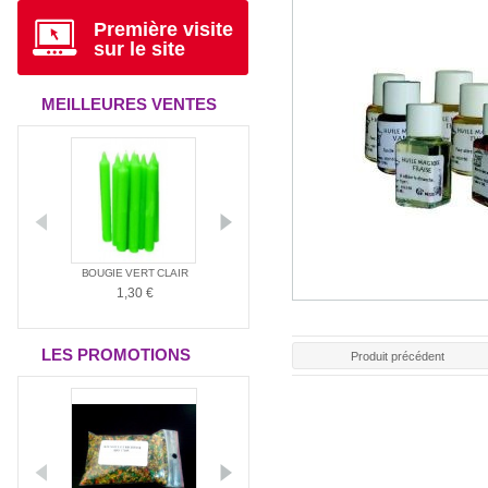
Première visite
sur le site
MEILLEURES VENTES
ANTIA
BOUGIE VERT CLAIR
BOUGIE ROUGE
BOUGIE BLAN
1,30 €
1,30 €
1,30 €
LES PROMOTIONS
Produit précédent