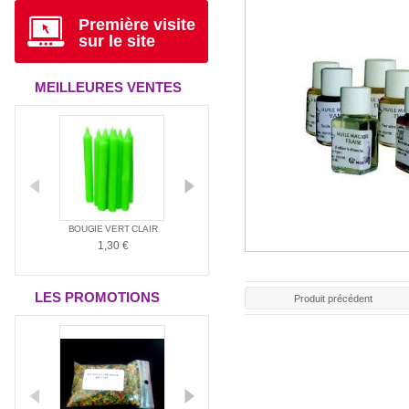
Première visite
sur le site
MEILLEURES VENTES
ANTIA
BOUGIE VERT CLAIR
BOUGIE ROUGE
BOUGIE BLAN
1,30 €
1,30 €
1,30 €
LES PROMOTIONS
Produit précédent