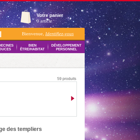
Votre panier
0 article
Bienvenue,
Identifiez-vous
K
DECINES
BIEN
DÉVELOPPEMENT
OUCES
ÊTRE/HABITAT
PERSONNEL
59 produits
ge des templiers