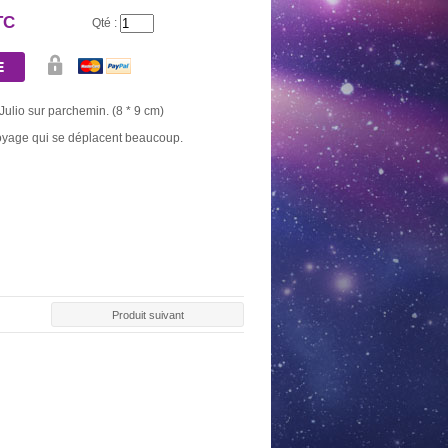
TC
Qté :
Julio sur parchemin. (8 * 9 cm)
oyage qui se déplacent beaucoup.
Produit suivant
AU DE 10
BOUGIE OR
NEUVAINE NOIRE
NEUVAINE
BONS