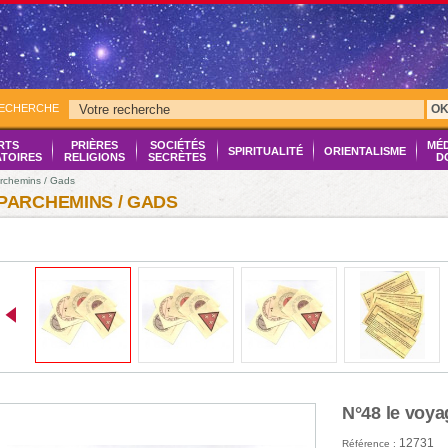
RECHERCHE
O
RTS
PRIÈRES
SOCIÉTÉS
MÉ
SPIRITUALITÉ
ORIENTALISME
ATOIRES
RELIGIONS
SECRÈTES
D
rchemins / Gads
PARCHEMINS / GADS
N°48 le voya
12731
Référence :