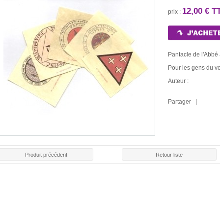
12,00 € T
prix :
Pantacle de l'Abbé 
Pour les gens du v
Auteur :
Partager |
Produit précédent
Retour liste
LE ROULE
E ROUGE
BOUGIE BLANCHE
BOUGIE NOIRE
CHAR