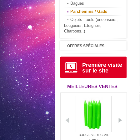
Bagues
Parchemins / Gads
Objets rituels (encensoirs,
bougeoirs, Eteignoir,
Charbons..)
OFFRES SPÉCIALES
Première visite
sur le site
MEILLEURES VENTES
D'AMBIANCE
LE LIVRE D'URANTIA
BOUGIE VERT CLAIR
BOUGI
MÉRINDIE...