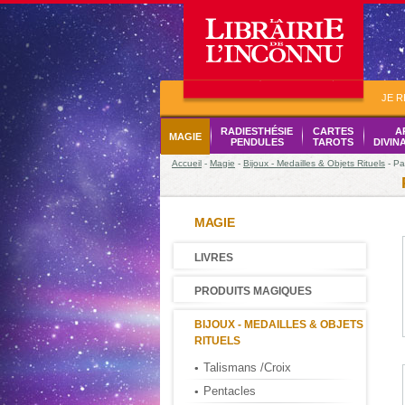
JE 
RADIESTHÉSIE
CARTES
A
MAGIE
PENDULES
TAROTS
DIVIN
Accueil
-
Magie
-
Bijoux - Medailles & Objets Rituels
- Pa
MAGIE
LIVRES
PRODUITS MAGIQUES
BIJOUX - MEDAILLES & OBJETS
RITUELS
Talismans /Croix
Pentacles