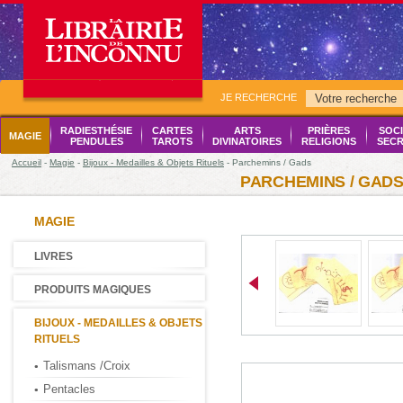
JE RECHERCHE
RADIESTHÉSIE
CARTES
ARTS
PRIÈRES
SOCI
MAGIE
PENDULES
TAROTS
DIVINATOIRES
RELIGIONS
SECR
Accueil
-
Magie
-
Bijoux - Medailles & Objets Rituels
- Parchemins / Gads
PARCHEMINS / GAD
MAGIE
LIVRES
PRODUITS MAGIQUES
BIJOUX - MEDAILLES & OBJETS
RITUELS
Talismans /Croix
Pentacles