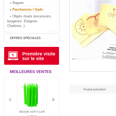
Bagues
Parchemins / Gads
Objets rituels (encensoirs,
bougeoirs, Eteignoir,
Charbons..)
OFFRES SPÉCIALES
Première visite
sur le site
MEILLEURES VENTES
Produit précédent
ANTIA
BOUGIE VERT CLAIR
BOUGIE ROUGE
BOUGIE BLAN