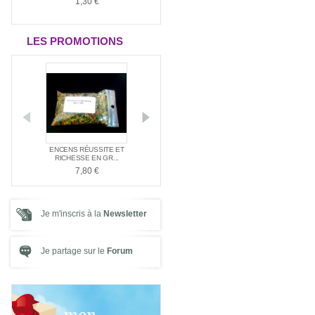
1,30 €
1,30 €
1,30 €
LES PROMOTIONS
E NAG
ENCENS RÉUSSITE ET
ENCENS SPÉC
PACK SPÉCIAL AMOUR
E ...
RICHESSE EN GR...
SANTÉ
21,00 €
7,80 €
7,80 €
Je m'inscris à la
Newsletter
Je partage sur le
Forum