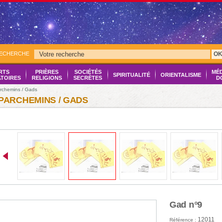
RECHERCHE
O
RTS
PRIÈRES
SOCIÉTÉS
MÉ
SPIRITUALITÉ
ORIENTALISME
ATOIRES
RELIGIONS
SECRÈTES
D
rchemins / Gads
PARCHEMINS / GADS
Gad n°9
12011
Référence :