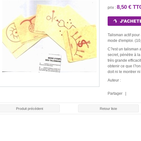
8,50 € T
prix :
Talisman actif pour 
mode d'emploi. (10,
C?est un talisman 
secret, pénètre à la
très grande efficaci
obtenir ce que l?on 
doit ni le montrer ni
Auteur :
Partager |
Produit précédent
Retour liste
LE ROULE
E ROUGE
BOUGIE BLANCHE
BOUGIE NOIRE
CHAR