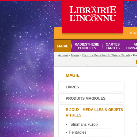
JE 
RADIESTHÉSIE
CARTES
A
MAGIE
PENDULES
TAROTS
DIVIN
Accueil
-
Magie
-
Bijoux - Medailles & Objets Rituels
- Pa
MAGIE
LIVRES
PRODUITS MAGIQUES
BIJOUX - MEDAILLES & OBJETS
RITUELS
Talismans /Croix
Pentacles