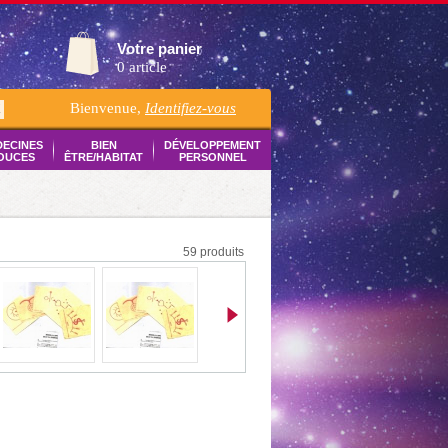
Votre panier
0 article
Bienvenue,
Identifiez-vous
K
DECINES
BIEN
DÉVELOPPEMENT
OUCES
ÊTRE/HABITAT
PERSONNEL
59 produits