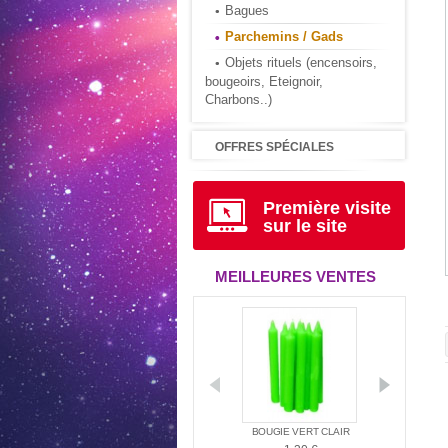
Bagues
Parchemins / Gads
Objets rituels (encensoirs,
bougeoirs, Eteignoir,
Charbons..)
OFFRES SPÉCIALES
Première visite
sur le site
MEILLEURES VENTES
D'AMBIANCE
LE LIVRE D'URANTIA
BOUGIE VERT CLAIR
BOUGI
MÉRINDIE...