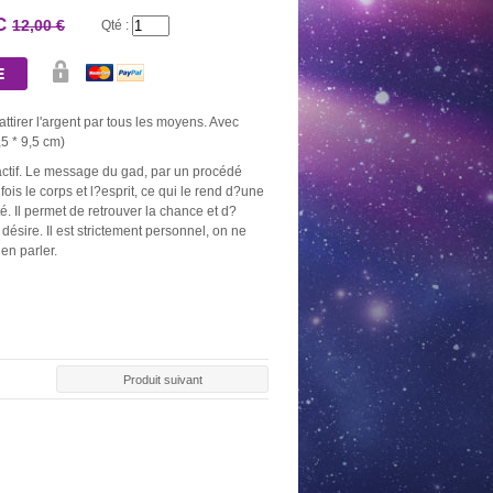
TC
12,00 €
Qté :
attirer l'argent par tous les moyens. Avec
5 * 9,5 cm)
actif. Le message du gad, par un procédé
 fois le corps et l?esprit, ce qui le rend d?une
té. Il permet de retrouver la chance et d?
désire. Il est strictement personnel, on ne
 en parler.
Produit suivant
AU DE 10
BOUGIE OR
NEUVAINE NOIRE
NEUVAINE
BONS