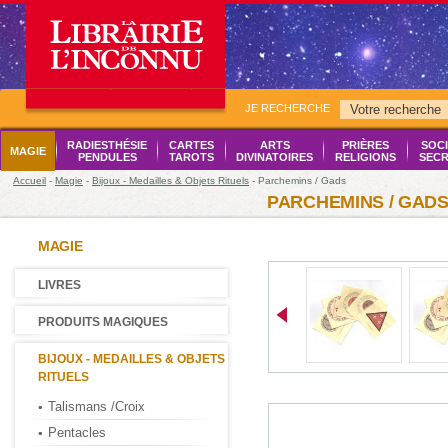
JE RECHERCHE
RADIESTHÉSIE
CARTES
ARTS
PRIÈRES
SOCI
MAGIE
PENDULES
TAROTS
DIVINATOIRES
RELIGIONS
SECR
Accueil
-
Magie
-
Bijoux - Medailles & Objets Rituels
- Parchemins / Gads
PARCHEMINS / GAD
MAGIE
LIVRES
PRODUITS MAGIQUES
BIJOUX - MEDAILLES & OBJETS
RITUELS
Talismans /Croix
Pentacles