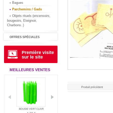
Bagues
Parchemins / Gads
Objets rituels (encensoirs,
bougeoirs, Eteignoir,
Charbons..)
OFFRES SPÉCIALES
Première visite
sur le site
MEILLEURES VENTES
Produit précédent
ANTIA
BOUGIE VERT CLAIR
BOUGIE ROUGE
BOUGIE BLAN