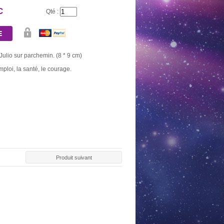
C
Qté :
Julio sur parchemin. (8 * 9 cm)
ploi, la santé, le courage.
Produit suivant
AU DE 10
BOUGIE OR
NEUVAINE NOIRE
NEUVAINE
BONS