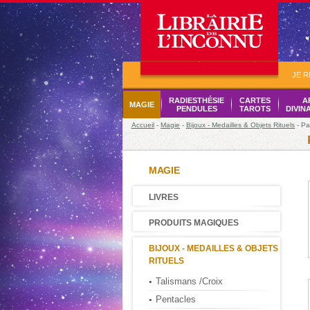
JE 
RADIESTHÉSIE
CARTES
A
MAGIE
PENDULES
TAROTS
DIVIN
Accueil
-
Magie
-
Bijoux - Medailles & Objets Rituels
- Pa
MAGIE
LIVRES
PRODUITS MAGIQUES
BIJOUX - MEDAILLES & OBJETS
RITUELS
Talismans /Croix
Pentacles