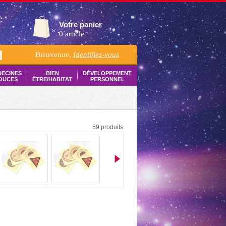
Votre panier
0 article
Bienvenue,
Identifiez-vous
K
DECINES
BIEN
DÉVELOPPEMENT
OUCES
ÊTRE/HABITAT
PERSONNEL
59 produits