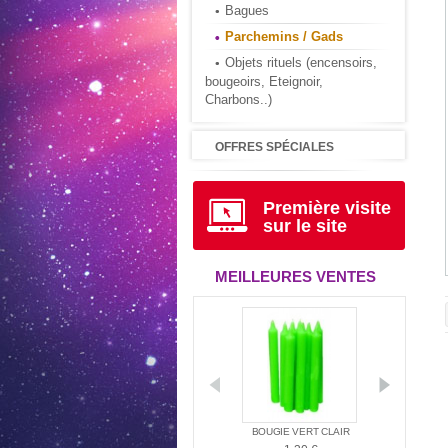
Bagues
Parchemins / Gads
Objets rituels (encensoirs,
bougeoirs, Eteignoir,
Charbons..)
OFFRES SPÉCIALES
Première visite
sur le site
MEILLEURES VENTES
D'AMBIANCE
LE LIVRE D'URANTIA
BOUGIE VERT CLAIR
BOUGI
MÉRINDIE...