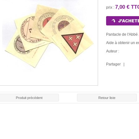
7,00 € TT
prix :
Pantacle de l'Abbé 
Aide à obtenir un em
Auteur :
Partager |
Produit précédent
Retour liste
LE ROULE
E ROUGE
BOUGIE BLANCHE
BOUGIE NOIRE
CHAR