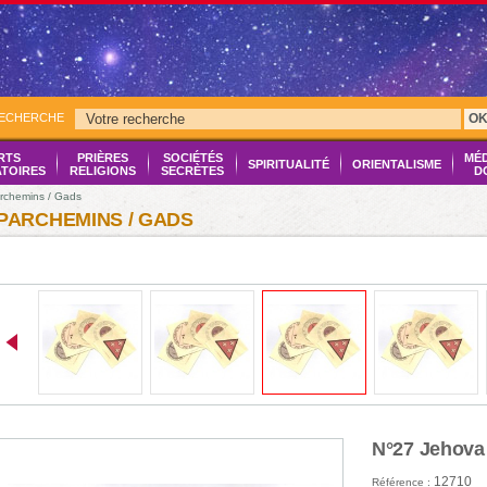
RECHERCHE
O
RTS
PRIÈRES
SOCIÉTÉS
MÉ
SPIRITUALITÉ
ORIENTALISME
ATOIRES
RELIGIONS
SECRÈTES
D
rchemins / Gads
PARCHEMINS / GADS
N°27 Jehova
12710
Référence :