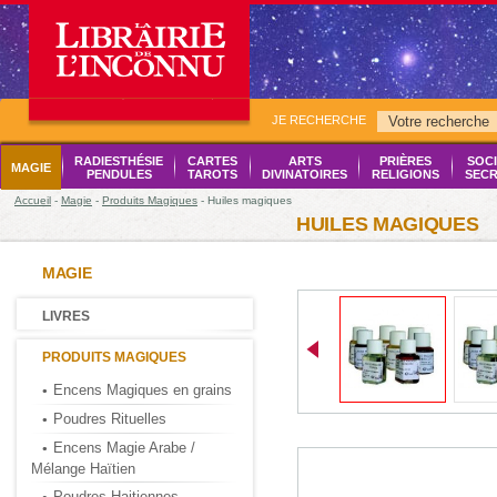
JE RECHERCHE
RADIESTHÉSIE
CARTES
ARTS
PRIÈRES
SOCI
MAGIE
PENDULES
TAROTS
DIVINATOIRES
RELIGIONS
SECR
Accueil
-
Magie
-
Produits Magiques
- Huiles magiques
HUILES MAGIQUES
MAGIE
LIVRES
PRODUITS MAGIQUES
Encens Magiques en grains
Poudres Rituelles
Encens Magie Arabe /
Mélange Haïtien
Poudres Haitiennes