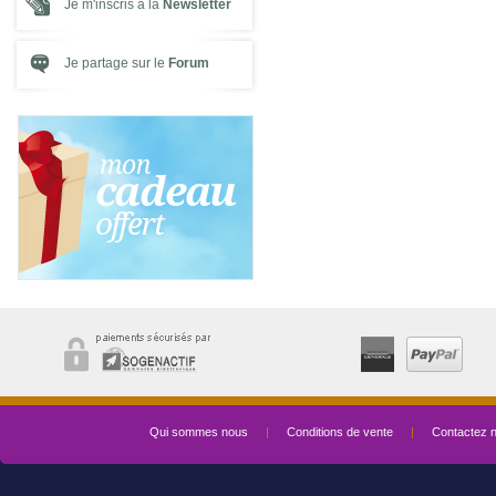
Je m'inscris à la
Newsletter
Je partage sur le
Forum
Qui sommes nous
|
Conditions de vente
|
Contactez 