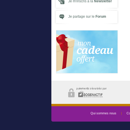
Je m'inscris à la
Newsletter
Je partage sur le
Forum
Qui sommes nous
|
Co