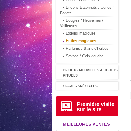
Encens Bâtonnets / Cônes /
Fagots
Bougies / Neuvaines /
Veilleuses
Lotions magiques
Huiles magiques
Parfums / Bains d'herbes
Savons / Gels douche
BIJOUX - MEDAILLES & OBJETS
RITUELS
OFFRES SPÉCIALES
Première visite
sur le site
MEILLEURES VENTES