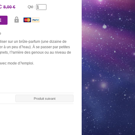
TC
8,00 €
Qté :
e
liser sur un brûle-parfum (une dizaine de
er à un peu d?eau). À se passer par petites
gnets, l?arrière des genoux ou au niveau de
 avec mode d?emploi.
Produit suivant