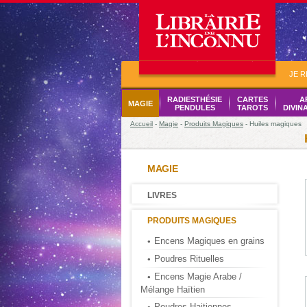
JE 
RADIESTHÉSIE
CARTES
A
MAGIE
PENDULES
TAROTS
DIVIN
Accueil
-
Magie
-
Produits Magiques
- Huiles magiques
MAGIE
LIVRES
PRODUITS MAGIQUES
Encens Magiques en grains
Poudres Rituelles
Encens Magie Arabe /
Mélange Haïtien
Poudres Haitiennes