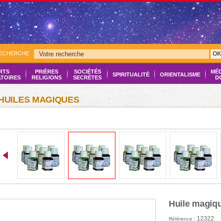
RECHERCHE
O
RTS
PRIÈRES
SOCIÉTÉS
MÉ
SPIRITUALITÉ
ORIENTALISME
ATOIRES
RELIGIONS
SECRÈTES
D
HUILES MAGIQUES
Huile magiq
12322
Référence :