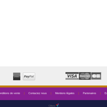
nditions de vente
|
Contactez nous
|
Mentions légales
|
Partenaires
|
Ex
Clikeo