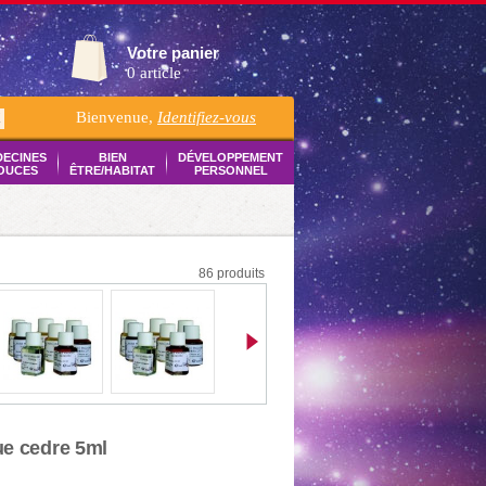
Votre panier
0 article
Bienvenue,
Identifiez-vous
K
DECINES
BIEN
DÉVELOPPEMENT
OUCES
ÊTRE/HABITAT
PERSONNEL
86 produits
ue cedre 5ml