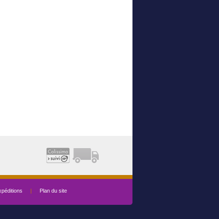
péditions
|
Plan du site