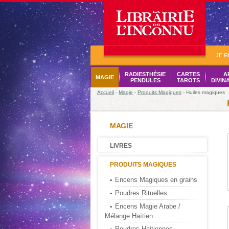
JE 
RADIESTHÉSIE
CARTES
A
MAGIE
PENDULES
TAROTS
DIVIN
Accueil
-
Magie
-
Produits Magiques
- Huiles magiques
MAGIE
LIVRES
PRODUITS MAGIQUES
Encens Magiques en grains
Poudres Rituelles
Encens Magie Arabe /
Mélange Haïtien
Poudres Haitiennes