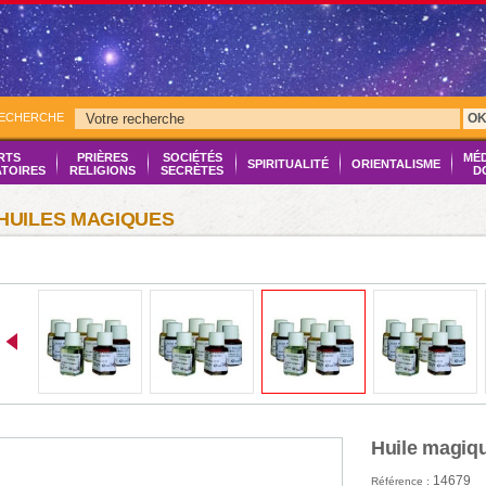
RECHERCHE
O
RTS
PRIÈRES
SOCIÉTÉS
MÉ
SPIRITUALITÉ
ORIENTALISME
ATOIRES
RELIGIONS
SECRÈTES
D
HUILES MAGIQUES
Huile magiqu
14679
Référence :