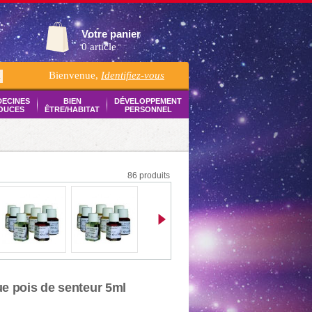
Votre panier
0 article
Bienvenue,
Identifiez-vous
K
DECINES
BIEN
DÉVELOPPEMENT
OUCES
ÊTRE/HABITAT
PERSONNEL
86 produits
e pois de senteur 5ml