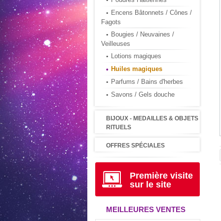
Encens Bâtonnets / Cônes /
Fagots
Bougies / Neuvaines /
Veilleuses
Lotions magiques
Huiles magiques
Parfums / Bains d'herbes
Savons / Gels douche
BIJOUX - MEDAILLES & OBJETS
RITUELS
OFFRES SPÉCIALES
Première visite
sur le site
MEILLEURES VENTES