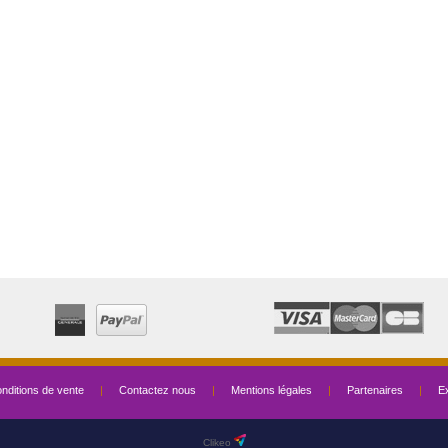
nditions de vente
|
Contactez nous
|
Mentions légales
|
Partenaires
|
Ex
Clikeo