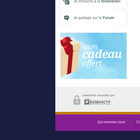
Je m'inscris à la
Newsletter
Je partage sur le
Forum
Qui sommes nous
|
Co