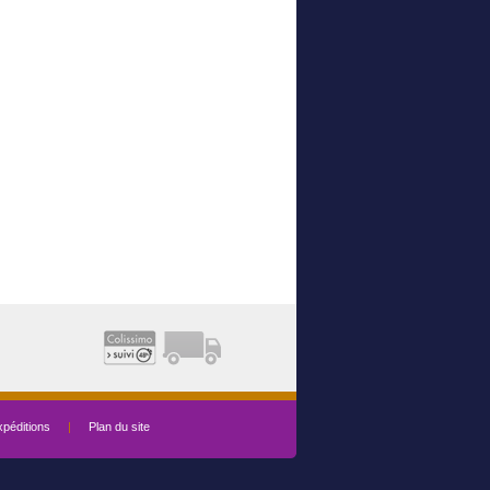
péditions
|
Plan du site