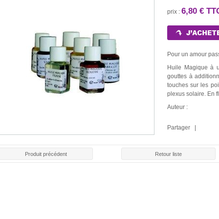
6,80 € TT
prix :
Pour un amour pass
Huile Magique à ut
gouttes à addition
touches sur les po
plexus solaire. En 
Auteur :
Partager |
Produit précédent
Retour liste