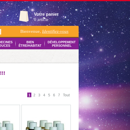
Votre panier
0 article
Bienvenue,
Identifiez-vous
K
DECINES
BIEN
DÉVELOPPEMENT
OUCES
ÊTRE/HABITAT
PERSONNEL
!!
1
2
3
4
5
6
7
Tout