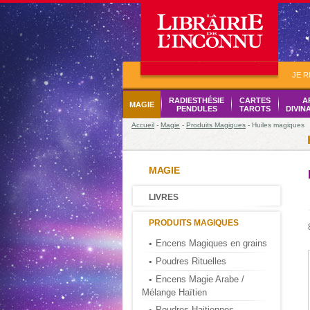
JE 
RADIESTHÉSIE
CARTES
A
MAGIE
PENDULES
TAROTS
DIVIN
Accueil
-
Magie
-
Produits Magiques
- Huiles magiques
MAGIE
LIVRES
PRODUITS MAGIQUES
Encens Magiques en grains
Poudres Rituelles
Encens Magie Arabe /
Mélange Haïtien
Poudres Haitiennes