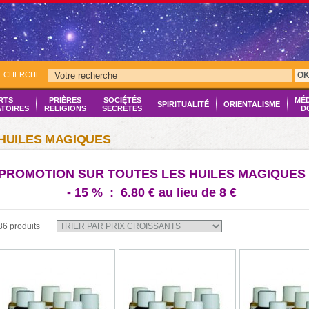
RECHERCHE
O
RTS
PRIÈRES
SOCIÉTÉS
MÉ
SPIRITUALITÉ
ORIENTALISME
ATOIRES
RELIGIONS
SECRÈTES
D
HUILES MAGIQUES
PROMOTION SUR TOUTES LES HUILES MAGIQUES !
- 15 % : 6.80 € au lieu de 8 €
86 produits