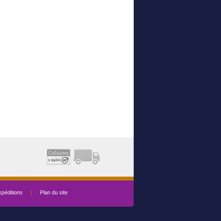
péditions
|
Plan du site