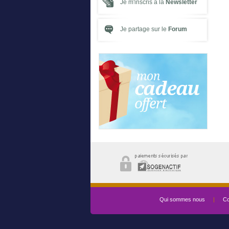
Je m'inscris à la
Newsletter
Je partage sur le
Forum
Qui sommes nous
|
Co