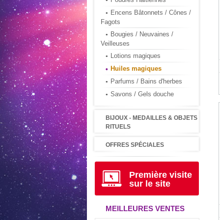
Encens Bâtonnets / Cônes /
Fagots
Bougies / Neuvaines /
Veilleuses
Lotions magiques
Huiles magiques
Parfums / Bains d'herbes
Savons / Gels douche
BIJOUX - MEDAILLES & OBJETS
RITUELS
OFFRES SPÉCIALES
Première visite
sur le site
MEILLEURES VENTES