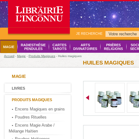
JE RECHERCHE
RADIESTHÉSIE
CARTES
ARTS
PRIÈRES
SOCI
MAGIE
PENDULES
TAROTS
DIVINATOIRES
RELIGIONS
SECR
Accueil
-
Magie
-
Produits Magiques
- Huiles magiques
HUILES MAGIQUES
MAGIE
LIVRES
PRODUITS MAGIQUES
Encens Magiques en grains
Poudres Rituelles
Encens Magie Arabe /
Mélange Haïtien
Poudres Haitiennes