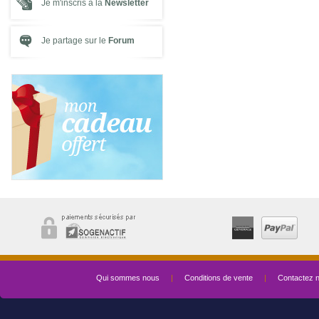
Je m'inscris à la
Newsletter
Je partage sur le
Forum
Qui sommes nous
|
Conditions de vente
|
Contactez 