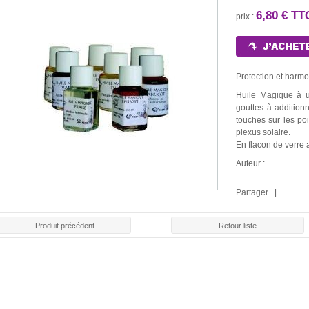
6,80 € T
prix :
Protection et harm
Huile Magique à ut
gouttes à addition
touches sur les po
plexus solaire.
En flacon de verre
Auteur :
Partager |
Produit précédent
Retour liste