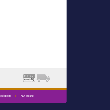
péditions
|
Plan du site