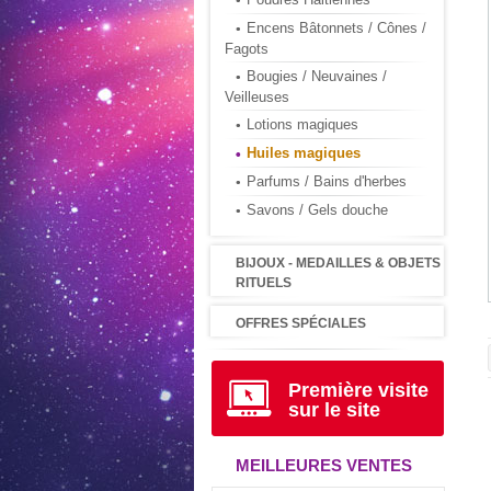
Encens Bâtonnets / Cônes /
Fagots
Bougies / Neuvaines /
Veilleuses
Lotions magiques
Huiles magiques
Parfums / Bains d'herbes
Savons / Gels douche
BIJOUX - MEDAILLES & OBJETS
RITUELS
OFFRES SPÉCIALES
Première visite
sur le site
MEILLEURES VENTES