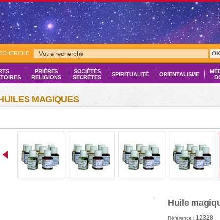
RECHERCHE
O
RTS
PRIÈRES
SOCIÉTÉS
MÉ
SPIRITUALITÉ
ORIENTALISME
ATOIRES
RELIGIONS
SECRÈTES
D
HUILES MAGIQUES
Huile magiq
12328
Référence :