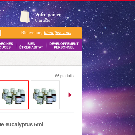
Votre panier
0 article
Bienvenue,
Identifiez-vous
K
DECINES
BIEN
DÉVELOPPEMENT
OUCES
ÊTRE/HABITAT
PERSONNEL
86 produits
ue eucalyptus 5ml