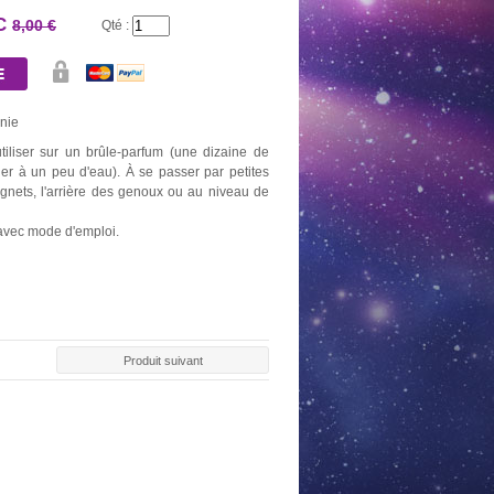
TC
8,00 €
Qté :
onie
iliser sur un brûle-parfum (une dizaine de
ner à un peu d'eau). À se passer par petites
ignets, l'arrière des genoux ou au niveau de
 avec mode d'emploi.
Produit suivant