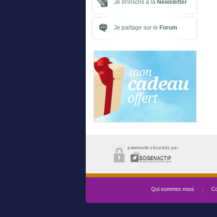
Je m'inscris à la
Newsletter
Je partage sur le
Forum
Qui sommes nous
|
Co