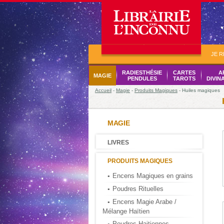
JE 
RADIESTHÉSIE
CARTES
A
MAGIE
PENDULES
TAROTS
DIVIN
Accueil
-
Magie
-
Produits Magiques
- Huiles magiques
MAGIE
LIVRES
PRODUITS MAGIQUES
Encens Magiques en grains
Poudres Rituelles
Encens Magie Arabe /
Mélange Haïtien
Poudres Haitiennes