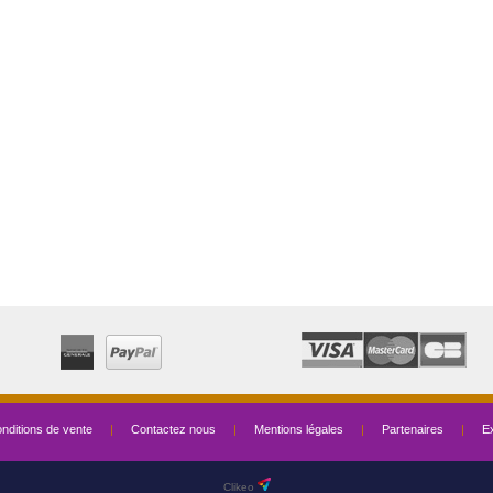
nditions de vente
|
Contactez nous
|
Mentions légales
|
Partenaires
|
Ex
Clikeo