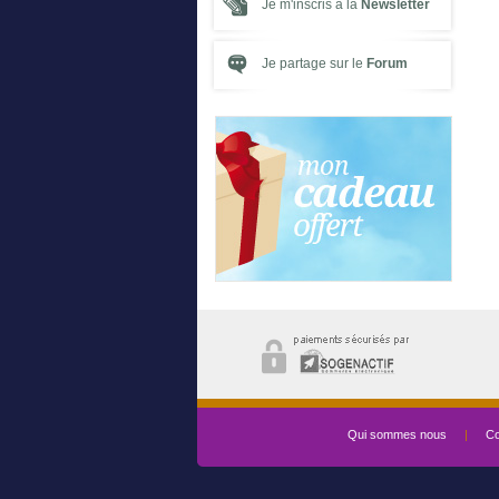
Je m'inscris à la
Newsletter
Je partage sur le
Forum
Qui sommes nous
|
Co