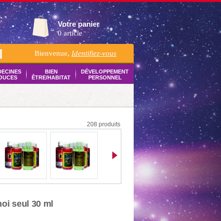
Votre panier
0 article
Bienvenue,
Identifiez-vous
K
DECINES
BIEN
DÉVELOPPEMENT
OUCES
ÊTRE/HABITAT
PERSONNEL
208 produits
moi seul 30 ml