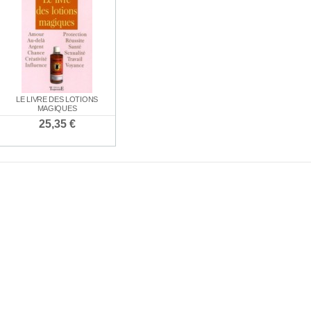
LE ROULE
E ROUGE
BOUGIE BLANCHE
BOUGIE NOIRE
LE LIVRE DES LOTIONS
CHAR
30 €
1,30 €
1,30 €
MAGIQUES
1,5
25,35 €
ENCENS SPÉCIAL
PACK SPÉCIAL
PACK SPÉCI
CIAL AMOUR
SANTÉ
"RÉUSSITE AUX
21,0
00 €
EXAMENS"
7,80 €
21,00 €