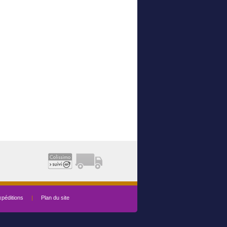
péditions
|
Plan du site