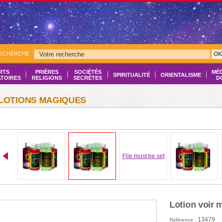
RECHERCHE
O
RTS
PRIÈRES
SOCIÉTÉS
MÉ
SPIRITUALITÉ
ORIENTALISME
ATOIRES
RELIGIONS
SECRÈTES
D
LOTIONS MAGIQUES
File must be set
Lotion voir 
13479
Référence :