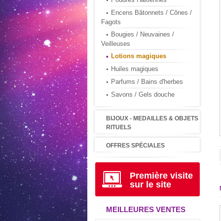
Encens Bâtonnets / Cônes /
Fagots
Bougies / Neuvaines /
Veilleuses
Lotions magiques
Huiles magiques
Parfums / Bains d'herbes
Savons / Gels douche
BIJOUX - MEDAILLES & OBJETS
RITUELS
OFFRES SPÉCIALES
Première visite
sur le site
MEILLEURES VENTES