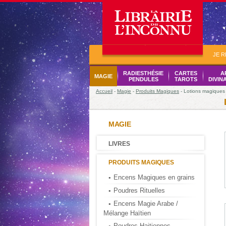
JE 
RADIESTHÉSIE
CARTES
A
MAGIE
PENDULES
TAROTS
DIVIN
Accueil
-
Magie
-
Produits Magiques
- Lotions magiques
MAGIE
LIVRES
PRODUITS MAGIQUES
Encens Magiques en grains
Poudres Rituelles
Encens Magie Arabe /
Mélange Haïtien
Poudres Haitiennes