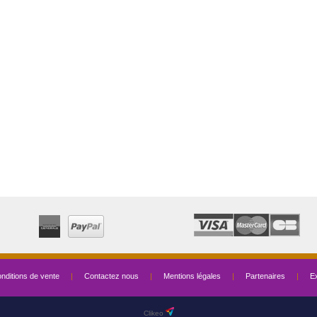
nditions de vente
|
Contactez nous
|
Mentions légales
|
Partenaires
|
Ex
Clikeo