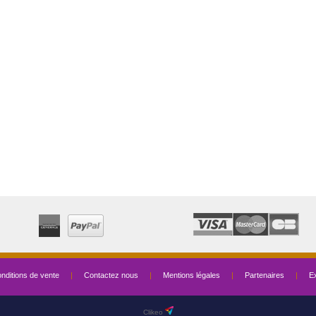
nditions de vente
|
Contactez nous
|
Mentions légales
|
Partenaires
|
Ex
Clikeo