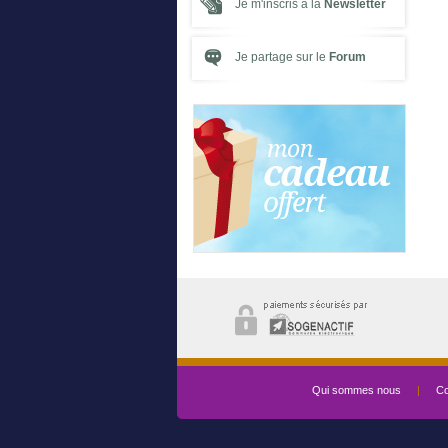
Je m'inscris à la
Newsletter
Je partage sur le
Forum
Qui sommes nous
|
Co