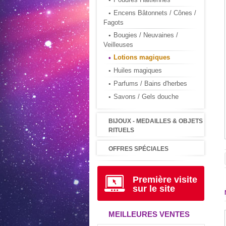
Encens Bâtonnets / Cônes /
Fagots
Bougies / Neuvaines /
Veilleuses
Lotions magiques
Huiles magiques
Parfums / Bains d'herbes
Savons / Gels douche
BIJOUX - MEDAILLES & OBJETS
RITUELS
OFFRES SPÉCIALES
Première visite
sur le site
MEILLEURES VENTES