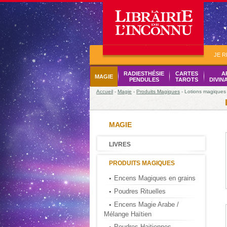
JE 
RADIESTHÉSIE
CARTES
A
MAGIE
PENDULES
TAROTS
DIVIN
Accueil
-
Magie
-
Produits Magiques
- Lotions magiques
MAGIE
LIVRES
PRODUITS MAGIQUES
Encens Magiques en grains
Poudres Rituelles
Encens Magie Arabe /
Mélange Haïtien
Poudres Haitiennes