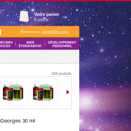
Votre panier
0 article
Bienvenue,
Identifiez-vous
K
DECINES
BIEN
DÉVELOPPEMENT
OUCES
ÊTRE/HABITAT
PERSONNEL
208 produits
-Georges 30 ml