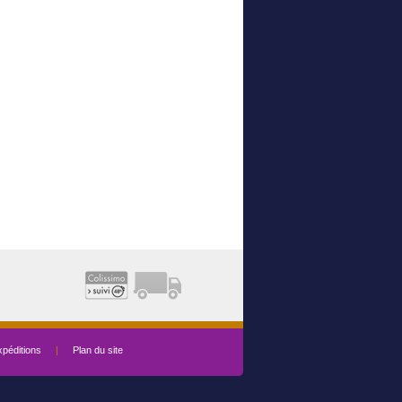
péditions
|
Plan du site