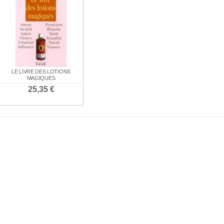
LE ROULE
E ROUGE
BOUGIE BLANCHE
BOUGIE NOIRE
LE LIVRE DES LOTIONS
CHAR
30 €
1,30 €
1,30 €
MAGIQUES
1,5
25,35 €
ENCENS SPÉCIAL
PACK SPÉCIAL
PACK SPÉCI
CIAL AMOUR
SANTÉ
"RÉUSSITE AUX
21,0
00 €
EXAMENS"
7,80 €
21,00 €