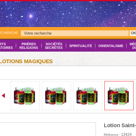
RECHERCHE
O
RTS
PRIÈRES
SOCIÉTÉS
MÉ
SPIRITUALITÉ
ORIENTALISME
ATOIRES
RELIGIONS
SECRÈTES
D
LOTIONS MAGIQUES
Lotion Saint
13424
Référence :