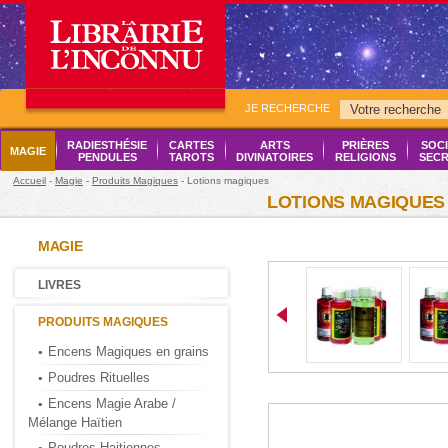
JE RECHERCHE
RADIESTHÉSIE
CARTES
ARTS
PRIÈRES
SOCI
MAGIE
PENDULES
TAROTS
DIVINATOIRES
RELIGIONS
SECR
Accueil
-
Magie
-
Produits Magiques
- Lotions magiques
LOTIONS MAGIQUES
MAGIE
LIVRES
PRODUITS MAGIQUES
Encens Magiques en grains
Poudres Rituelles
Encens Magie Arabe /
Mélange Haïtien
Poudres Haitiennes