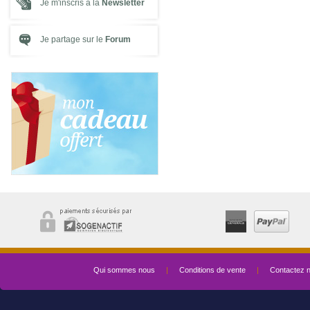
Je m'inscris à la
Newsletter
Je partage sur le
Forum
Qui sommes nous
|
Conditions de vente
|
Contactez 