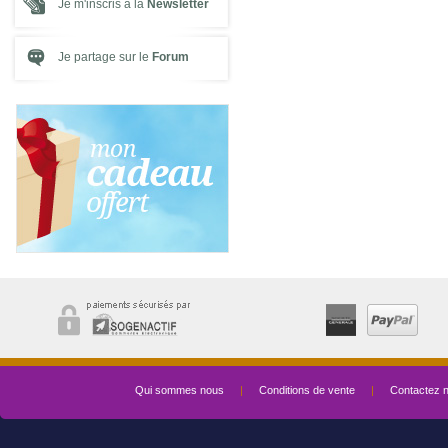
Je m'inscris à la
Newsletter
Je partage sur le
Forum
Qui sommes nous
|
Conditions de vente
|
Contactez 