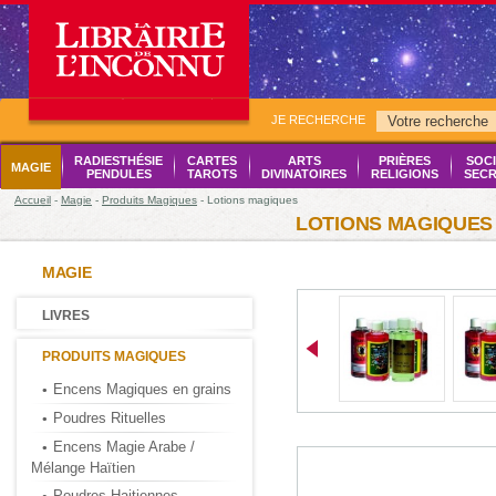
JE RECHERCHE
RADIESTHÉSIE
CARTES
ARTS
PRIÈRES
SOCI
MAGIE
PENDULES
TAROTS
DIVINATOIRES
RELIGIONS
SECR
Accueil
-
Magie
-
Produits Magiques
- Lotions magiques
LOTIONS MAGIQUES
MAGIE
LIVRES
PRODUITS MAGIQUES
Encens Magiques en grains
Poudres Rituelles
Encens Magie Arabe /
Mélange Haïtien
Poudres Haitiennes