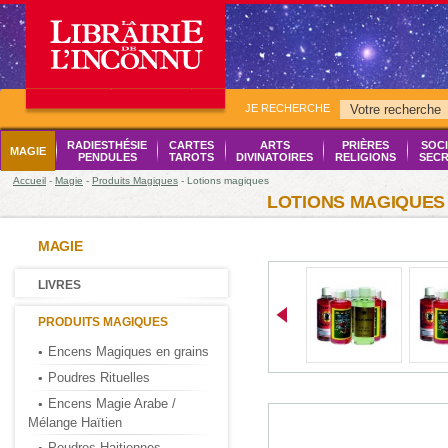
JE RECHERCHE
RADIESTHÉSIE
CARTES
ARTS
PRIÈRES
SOCI
MAGIE
PENDULES
TAROTS
DIVINATOIRES
RELIGIONS
SECR
Accueil
-
Magie
-
Produits Magiques
- Lotions magiques
LOTIONS MAGIQUES
MAGIE
LIVRES
PRODUITS MAGIQUES
Encens Magiques en grains
Poudres Rituelles
Encens Magie Arabe /
Mélange Haïtien
Poudres Haitiennes