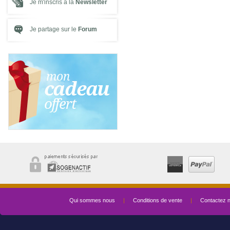
Je m'inscris à la
Newsletter
Je partage sur le
Forum
Qui sommes nous
|
Conditions de vente
|
Contactez 