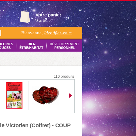
Votre panier
0 article
Bienvenue,
Identifiez-vous
K
DECINES
BIEN
DÉVELOPPEMENT
OUCES
ÊTRE/HABITAT
PERSONNEL
116 produits
le Victorien (Coffret) - COUP