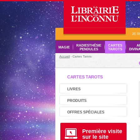
JE 
RADIESTHÉSIE
CARTES
A
MAGIE
PENDULES
TAROTS
DIVIN
Accueil
- Cartes Tarots
CARTES TAROTS
LIVRES
PRODUITS
OFFRES SPÉCIALES
Première visite
sur le site