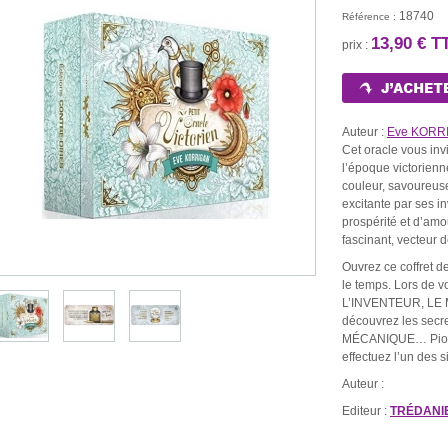
18740
Référence :
13,90 € T
prix :
Auteur :
Eve KORR
Cet oracle vous inv
l’époque victorien
couleur, savoureuse
LE ROULE
E ROUGE
BOUGIE BLANCHE
BOUGIE NOIRE
excitante par ses in
CHAR
30 €
1,30 €
1,30 €
prospérité et d’amo
1,5
fascinant, vecteur
Ouvrez ce coffret 
le temps. Lors de v
L’INVENTEUR, LE 
découvrez les se
MÉCANIQUE… Pioche
effectuez l’un des s
Auteur :
Editeur :
TRÉDANI
ENCENS SPÉCIAL
PACK SPÉCIAL
PACK SPÉCI
CIAL AMOUR
SANTÉ
"RÉUSSITE AUX
21,0
00 €