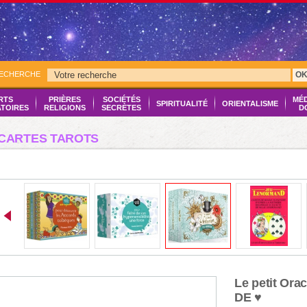
RECHERCHE
O
RTS
PRIÈRES
SOCIÉTÉS
MÉ
SPIRITUALITÉ
ORIENTALISME
ATOIRES
RELIGIONS
SECRÈTES
D
CARTES TAROTS
Le petit Orac
DE ♥