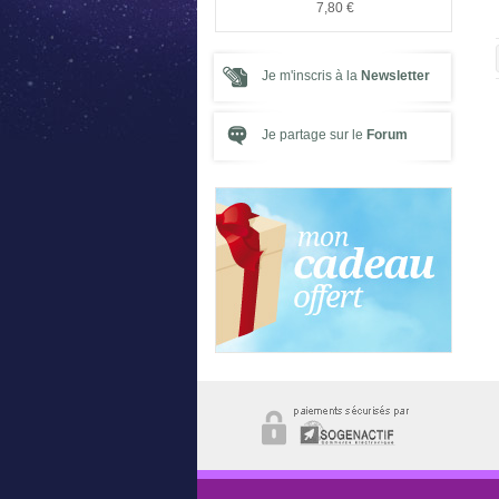
,00 €
5,00 €
7,80 €
Je m'inscris à la
Newsletter
Je partage sur le
Forum