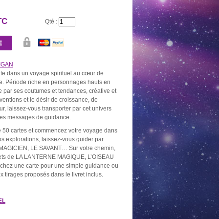
TC
Qté :
IGAN
ite dans un voyage spirituel au cœur de
ne. Période riche en personnages hauts en
 par ses coutumes et tendances, créative et
AU DE 10
BOUGIE OR
NEUVAINE NOIRE
NEUVAINE
ventions et le désir de croissance, de
BONS
2,60 €
5,20 €
5,20
ur, laissez-vous transporter par cet univers
0 €
 des messages de guidance.
de 50 cartes et commencez votre voyage dans
os explorations, laissez-vous guider par
MAGICIEN, LE SAVANT… Sur votre chemin,
crets de LA LANTERNE MAGIQUE, L’OISEAU
z une carte pour une simple guidance ou
ix tirages proposés dans le livret inclus.
EL
AL ARGENT
PACK SPÉCIAL
PACK SPÉCIAL PRIÈRES
PACK DÉCO
DÉSENVOUTEMENT
AUX DÉFUNTS
SPÉCIAL PU
0 €