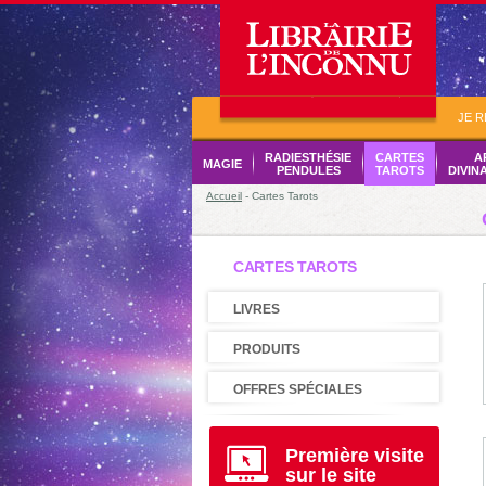
JE 
RADIESTHÉSIE
CARTES
A
MAGIE
PENDULES
TAROTS
DIVIN
Accueil
- Cartes Tarots
CARTES TAROTS
LIVRES
PRODUITS
OFFRES SPÉCIALES
Première visite
sur le site