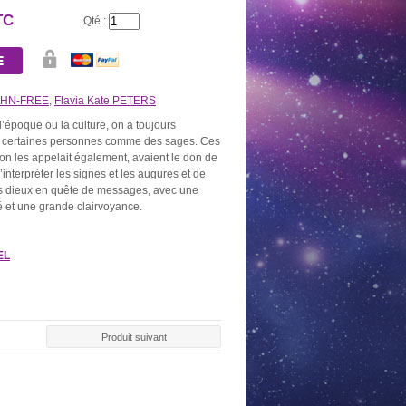
TC
Qté :
OHN-FREE
,
Flavia Kate PETERS
l’époque ou la culture, on a toujours
é certaines personnes comme des sages. Ces
u’on les appelait également, avaient le don de
d’interpréter les signes et les augures et de
AU DE 10
BOUGIE OR
NEUVAINE NOIRE
NEUVAINE
BONS
s dieux en quête de messages, avec une
2,60 €
5,20 €
5,20
0 €
té et une grande clairvoyance.
EL
Produit suivant
AL ARGENT
PACK SPÉCIAL
PACK SPÉCIAL PRIÈRES
PACK DÉCO
DÉSENVOUTEMENT
AUX DÉFUNTS
SPÉCIAL PU
0 €