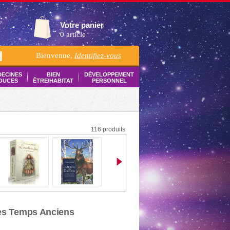
Votre panier
0 article
Bienvenue,
Identifiez-vous
K
DECINES
BIEN
DÉVELOPPEMENT
OUCES
ÊTRE/HABITAT
PERSONNEL
116 produits
des Temps Anciens