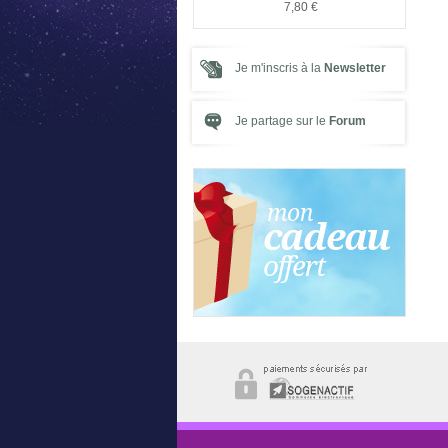
,00 €
5,00 €
7,80 €
Je m'inscris à la
Newsletter
Je partage sur le
Forum