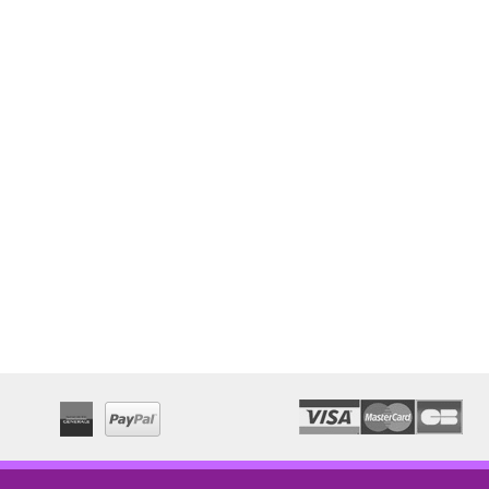
EXAMENS"
7,80 €
21,00 €