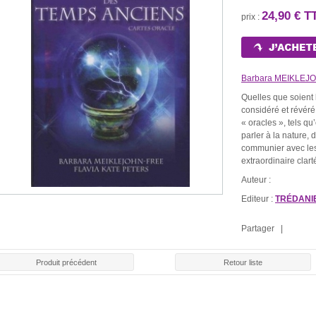
24,90 € T
prix :
Barbara MEIKLEJ
Quelles que soient 
considéré et révér
« oracles », tels q
parler à la nature, 
LE ROULE
E ROUGE
BOUGIE BLANCHE
BOUGIE NOIRE
CHAR
communier avec le
30 €
1,30 €
1,30 €
1,5
extraordinaire clar
Auteur :
Editeur :
TRÉDANI
Partager |
Produit précédent
Retour liste
ENCENS SPÉCIAL
PACK SPÉCIAL
PACK SPÉCI
CIAL AMOUR
SANTÉ
"RÉUSSITE AUX
21,0
00 €