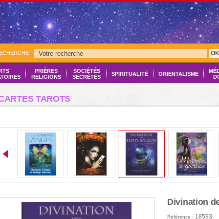
RECHERCHE
O
RTS
PRIÈRES
SOCIÉTÉS
MÉ
SPIRITUALITÉ
ORIENTALISME
ATOIRES
RELIGIONS
SECRÈTES
D
CARTES TAROTS
Divination 
18593
Référence :