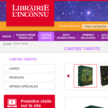
JE RECHERCHE
RADIESTHÉSIE
CARTES
ARTS
PRIÈRES
SOCI
MAGIE
PENDULES
TAROTS
DIVINATOIRES
RELIGIONS
SECR
Accueil
- Cartes Tarots
CARTES TAROTS
CARTES TAROTS
LIVRES
PRODUITS
OFFRES SPÉCIALES
Première visite
sur le site