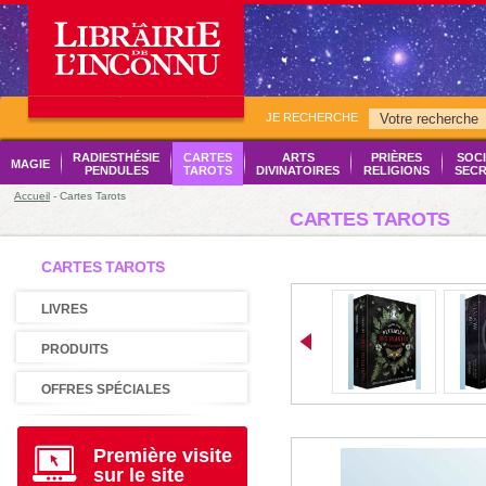
JE RECHERCHE
RADIESTHÉSIE
CARTES
ARTS
PRIÈRES
SOCI
MAGIE
PENDULES
TAROTS
DIVINATOIRES
RELIGIONS
SECR
Accueil
- Cartes Tarots
CARTES TAROTS
CARTES TAROTS
LIVRES
PRODUITS
OFFRES SPÉCIALES
Première visite
sur le site