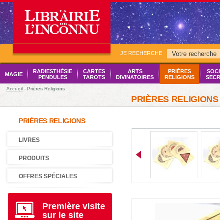
JE RECHERCHE
RADIESTHÉSIE
CARTES
ARTS
PRIÈRES
SOCI
MAGIE
PENDULES
TAROTS
DIVINATOIRES
RELIGIONS
SECR
Accueil
- Prières Religions
PRIÈRES RELIGIONS
PRIÈRES RELIGIONS
LIVRES
PRODUITS
OFFRES SPÉCIALES
Première visite
sur le site