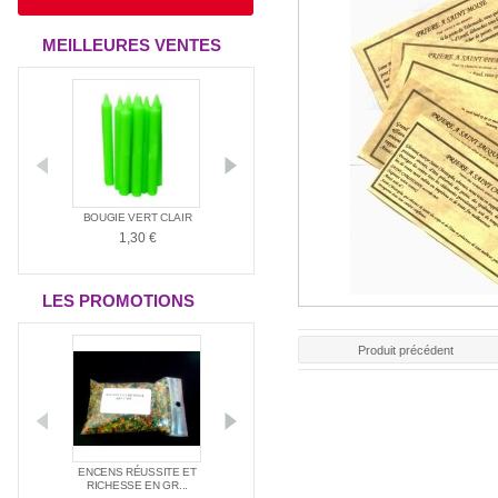
MEILLEURES VENTES
ANTIA
BOUGIE VERT CLAIR
BOUGIE ROUGE
BOUGIE BLAN
1,30 €
1,30 €
1,30 €
LES PROMOTIONS
Produit précédent
E NAG
ENCENS RÉUSSITE ET
ENCENS SPÉC
PACK SPÉCIAL AMOUR
E ...
RICHESSE EN GR...
SANTÉ
21,00 €