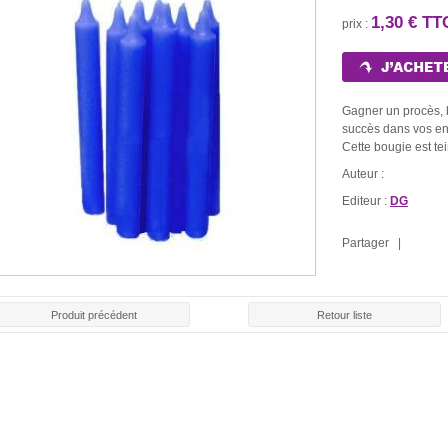
1,30 € TT
prix :
Gagner un procès, b
succès dans vos entr
Cette bougie est te
Auteur :
LE ROULE
E ROUGE
BOUGIE BLANCHE
BOUGIE NOIRE
Editeur :
DG
CHAR
30 €
1,30 €
1,30 €
1,5
Partager |
Produit précédent
Retour liste
ENCENS SPÉCIAL
PACK SPÉCIAL
PACK SPÉCI
CIAL AMOUR
SANTÉ
"RÉUSSITE AUX
21,0
00 €