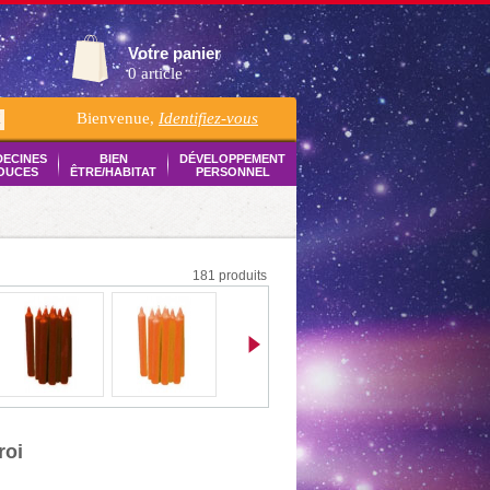
Votre panier
0 article
Bienvenue,
Identifiez-vous
K
DECINES
BIEN
DÉVELOPPEMENT
OUCES
ÊTRE/HABITAT
PERSONNEL
181 produits
roi