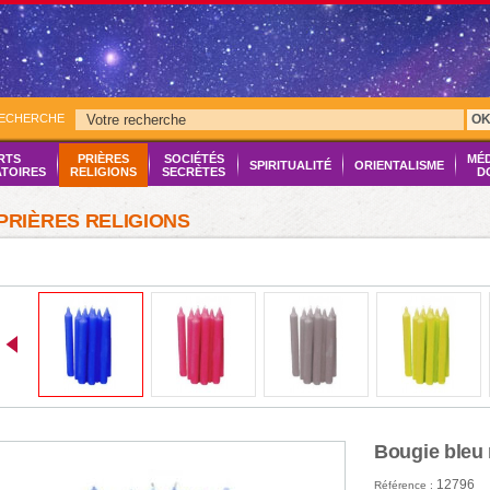
RECHERCHE
O
RTS
PRIÈRES
SOCIÉTÉS
MÉ
SPIRITUALITÉ
ORIENTALISME
ATOIRES
RELIGIONS
SECRÈTES
D
PRIÈRES RELIGIONS
Bougie bleu 
12796
Référence :