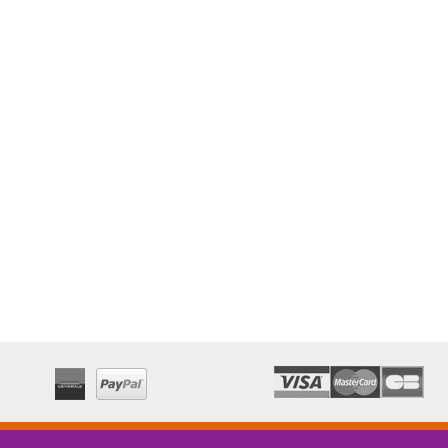
EXAMENS"
7,80 €
21,00 €