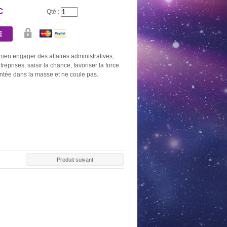
C
Qté :
ien engager des affaires administratives,
eprises, saisir la chance, favoriser la force.
intée dans la masse et ne coule pas.
AU DE 10
BOUGIE OR
NEUVAINE NOIRE
NEUVAINE
BONS
2,60 €
5,20 €
5,20
0 €
Produit suivant
AL ARGENT
PACK SPÉCIAL
PACK SPÉCIAL PRIÈRES
PACK DÉCO
DÉSENVOUTEMENT
AUX DÉFUNTS
SPÉCIAL PU
0 €