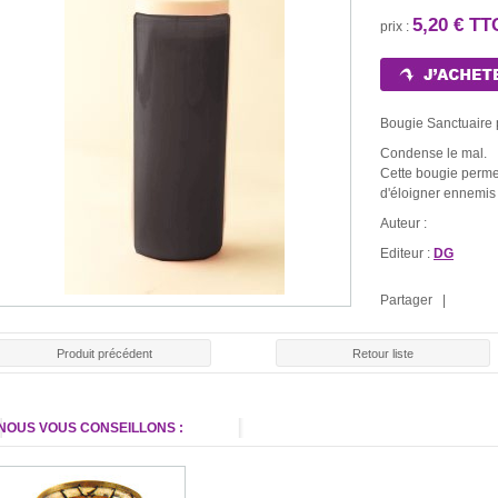
5,20 € TT
prix :
Bougie Sanctuaire
Condense le mal.
Cette bougie perme
d'éloigner ennemis 
LE ROULE
E ROUGE
BOUGIE BLANCHE
BOUGIE NOIRE
Auteur :
CHAR
30 €
1,30 €
1,30 €
1,5
Editeur :
DG
Partager |
Produit précédent
Retour liste
NOUS VOUS CONSEILLONS :
ENCENS SPÉCIAL
PACK SPÉCIAL
PACK SPÉCI
CIAL AMOUR
SANTÉ
"RÉUSSITE AUX
21,0
00 €