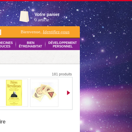
Votre panier
0 article
Bienvenue,
Identifiez-vous
K
DECINES
BIEN
DÉVELOPPEMENT
OUCES
ÊTRE/HABITAT
PERSONNEL
181 produits
ire