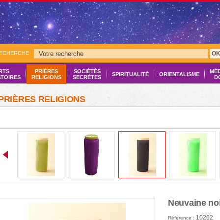
RECHERCHE
O
RTS
PRIÈRES
SOCIÉTÉS
MÉ
SPIRITUALITÉ
ORIENTALISME
ATOIRES
RELIGIONS
SECRÈTES
D
PRIÈRES RELIGIONS
Neuvaine no
10262
Référence :