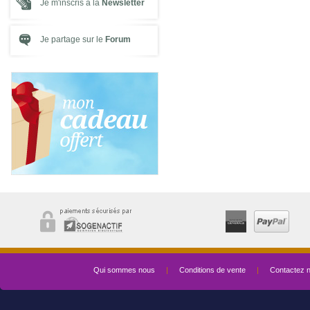
Je m'inscris à la
Newsletter
Je partage sur le
Forum
Qui sommes nous
|
Conditions de vente
|
Contactez 