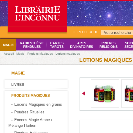
JE RECHERCHE
RADIESTHÉSIE
CARTES
ARTS
PRIÈRES
SOCI
MAGIE
PENDULES
TAROTS
DIVINATOIRES
RELIGIONS
SECR
Accueil
-
Magie
-
Produits Magiques
- Lotions magiques
LOTIONS MAGIQUES
MAGIE
LIVRES
PRODUITS MAGIQUES
Encens Magiques en grains
Poudres Rituelles
Encens Magie Arabe /
Mélange Haïtien
Poudres Haitiennes