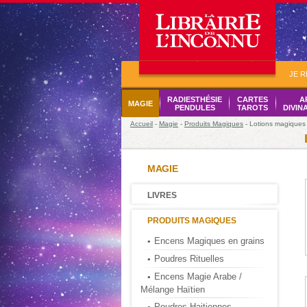
JE 
RADIESTHÉSIE
CARTES
A
MAGIE
PENDULES
TAROTS
DIVIN
Accueil
-
Magie
-
Produits Magiques
- Lotions magiques
MAGIE
LIVRES
PRODUITS MAGIQUES
Encens Magiques en grains
Poudres Rituelles
Encens Magie Arabe /
Mélange Haïtien
Poudres Haitiennes