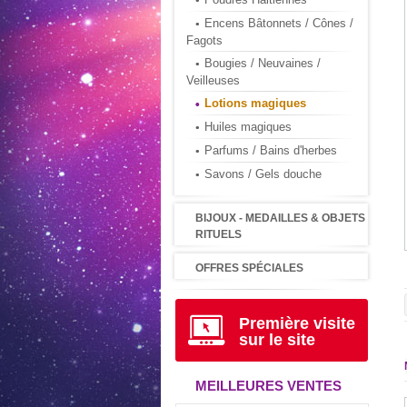
Encens Bâtonnets / Cônes /
Fagots
Bougies / Neuvaines /
Veilleuses
Lotions magiques
Huiles magiques
Parfums / Bains d'herbes
Savons / Gels douche
BIJOUX - MEDAILLES & OBJETS
RITUELS
OFFRES SPÉCIALES
Première visite
sur le site
MEILLEURES VENTES