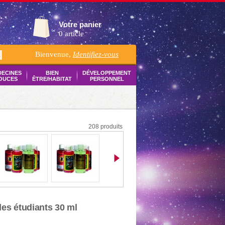
Votre panier
0 article
Bienvenue,
Identifiez-vous
K
DECINES
BIEN
DÉVELOPPEMENT
OUCES
ÊTRE/HABITAT
PERSONNEL
208 produits
des étudiants 30 ml