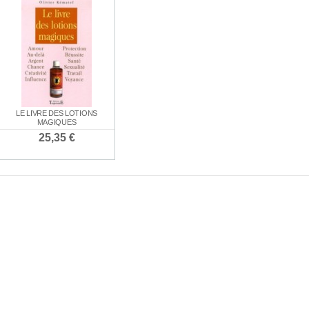
LE ROULE
E ROUGE
BOUGIE BLANCHE
BOUGIE NOIRE
CHAR
30 €
1,30 €
1,30 €
1,5
LE LIVRE DES LOTIONS
MAGIQUES
25,35 €
ENCENS SPÉCIAL
PACK SPÉCIAL
PACK SPÉCI
CIAL AMOUR
SANTÉ
"RÉUSSITE AUX
21,0
00 €
EXAMENS"
7,80 €
21,00 €