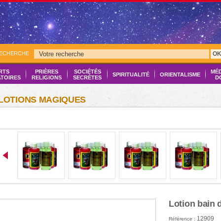
RECHERCHE
O
RTS
PRIÈRES
SOCIÉTÉS
MÉ
SPIRITUALITÉ
ORIENTALISME
ATOIRES
RELIGIONS
SECRÈTES
D
LOTIONS MAGIQUES
Lotion bain 
12909
Référence :