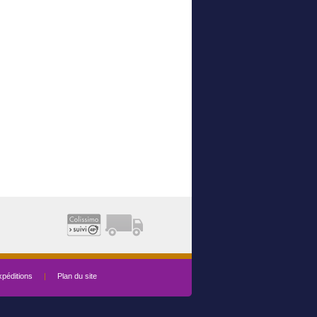
péditions
|
Plan du site