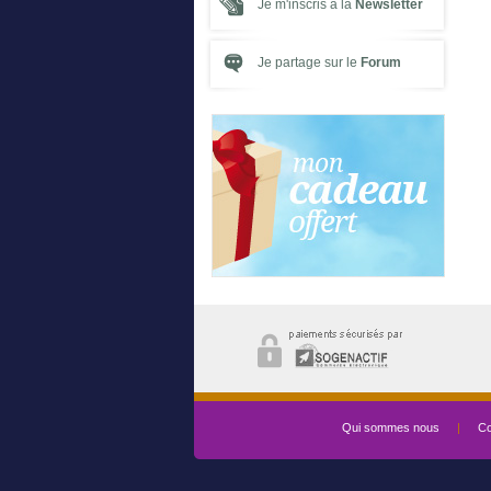
Je m'inscris à la
Newsletter
Je partage sur le
Forum
Qui sommes nous
|
Co